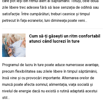
care pot ieși din ritmul alert al săptămânii. Totuși, cele două
zile libere trec adesea fără să lase senzația de odihnă sau
satisfacție. Între cumpărături, treburi casnice și timpul
petrecut în fața ecranelor, luni dimineața poate veni…
Cum să-ți găsești un ritm confortabil
atunci când lucrezi în ture
Programul de lucru în ture poate aduce numeroase avantaje,
precum flexibilitatea sau zilele libere în timpul săptămânii,
însă vine și cu provocări importante. Alternarea orelor de
muncă poate afecta somnul, alimentația, viața socială și
nivelul de energie dacă nu există o rutină adaptată acestui
stil…