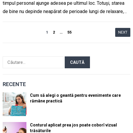
timpul personal ajunge adesea pe ultimul loc. Totuși, starea
de bine nu depinde neapărat de perioade lungi de relaxare,…
Paginație
1
2
…
55
NEXT
articole
Caută
după:
RECENTE
Cum să alegi o geantă pentru evenimente care
rămâne practică
Conturul aplicat prea jos poate coborî vizual
trăsăturile