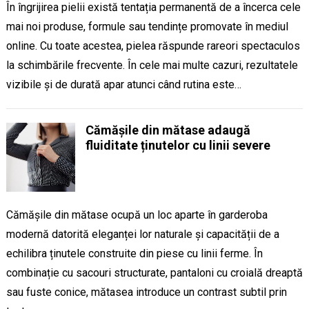
În îngrijirea pielii există tentația permanentă de a încerca cele
mai noi produse, formule sau tendințe promovate în mediul
online. Cu toate acestea, pielea răspunde rareori spectaculos
la schimbările frecvente. În cele mai multe cazuri, rezultatele
vizibile și de durată apar atunci când rutina este…
Cămășile din mătase adaugă
fluiditate ținutelor cu linii severe
Cămășile din mătase ocupă un loc aparte în garderoba
modernă datorită eleganței lor naturale și capacității de a
echilibra ținutele construite din piese cu linii ferme. În
combinație cu sacouri structurate, pantaloni cu croială dreaptă
sau fuste conice, mătasea introduce un contrast subtil prin