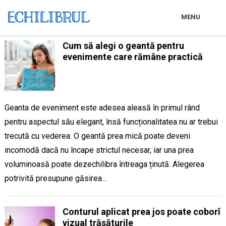
MENU
Cum să alegi o geantă pentru
evenimente care rămâne practică
Geanta de eveniment este adesea aleasă în primul rând
pentru aspectul său elegant, însă funcționalitatea nu ar trebui
trecută cu vederea. O geantă prea mică poate deveni
incomodă dacă nu încape strictul necesar, iar una prea
voluminoasă poate dezechilibra întreaga ținută. Alegerea
potrivită presupune găsirea…
Conturul aplicat prea jos poate coborî
vizual trăsăturile