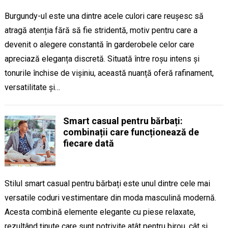
Burgundy-ul este una dintre acele culori care reușesc să
atragă atenția fără să fie stridentă, motiv pentru care a
devenit o alegere constantă în garderobele celor care
apreciază eleganța discretă. Situată între roșu intens și
tonurile închise de vișiniu, această nuanță oferă rafinament,
versatilitate și…
Smart casual pentru bărbați:
combinații care funcționează de
fiecare dată
Stilul smart casual pentru bărbați este unul dintre cele mai
versatile coduri vestimentare din moda masculină modernă.
Acesta combină elemente elegante cu piese relaxate,
rezultând ținute care sunt potrivite atât pentru birou, cât și