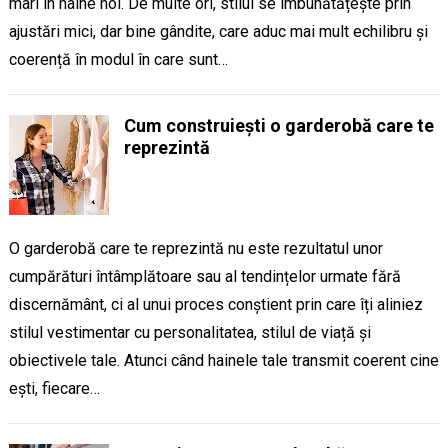
mari în haine noi. De multe ori, stilul se îmbunătățește prin
ajustări mici, dar bine gândite, care aduc mai mult echilibru și
coerență în modul în care sunt…
Cum construiești o garderobă care te
reprezintă
O garderobă care te reprezintă nu este rezultatul unor
cumpărături întâmplătoare sau al tendințelor urmate fără
discernământ, ci al unui proces conștient prin care îți aliniez
stilul vestimentar cu personalitatea, stilul de viață și
obiectivele tale. Atunci când hainele tale transmit coerent cine
ești, fiecare…