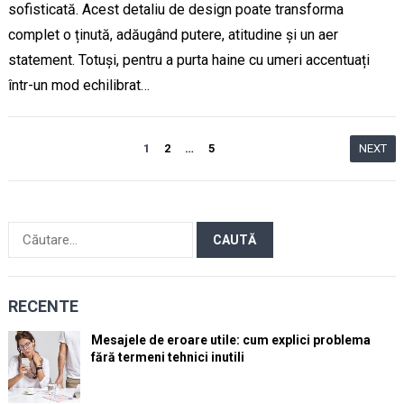
sofisticată. Acest detaliu de design poate transforma
complet o ținută, adăugând putere, atitudine și un aer
statement. Totuși, pentru a purta haine cu umeri accentuați
într-un mod echilibrat…
Paginație
1
2
…
5
NEXT
articole
Caută
după:
RECENTE
Mesajele de eroare utile: cum explici problema
fără termeni tehnici inutili