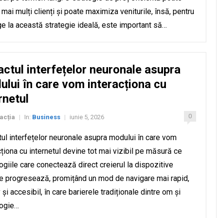
 mai mulți clienți și poate maximiza veniturile, însă, pentru
ge la această strategie ideală, este important să…
ctul interfețelor neuronale asupra
lui în care vom interacționa cu
rnetul
0
acția
In:
Business
iunie 5, 2026
|
|
ul interfețelor neuronale asupra modului în care vom
cționa cu internetul devine tot mai vizibil pe măsură ce
ogiile care conectează direct creierul la dispozitive
le progresează, promițând un mod de navigare mai rapid,
v și accesibil, în care barierele tradiționale dintre om și
logie…