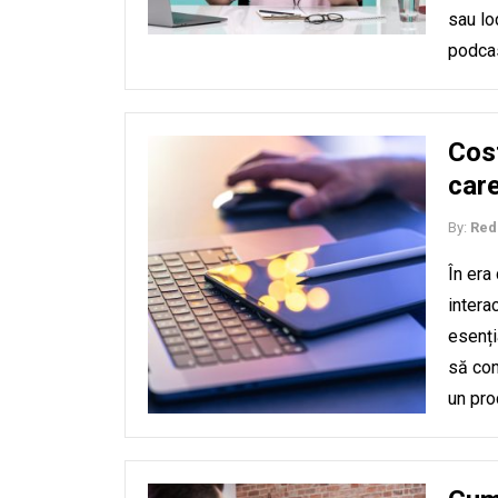
sau lo
podcas
Cost
car
By:
Red
În era
intera
esenți
să con
un pro