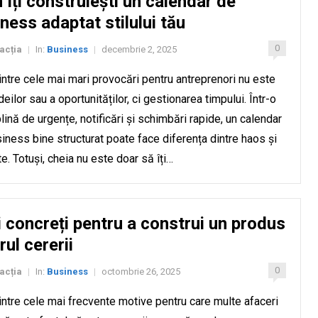
îți construiești un calendar de
ness adaptat stilului tău
0
acția
In:
Business
decembrie 2, 2025
|
|
intre cele mai mari provocări pentru antreprenori nu este
deilor sau a oportunităților, ci gestionarea timpului. Într-o
lină de urgențe, notificări și schimbări rapide, un calendar
iness bine structurat poate face diferența dintre haos și
te. Totuși, cheia nu este doar să îți…
 concreți pentru a construi un produs
urul cererii
0
acția
In:
Business
octombrie 26, 2025
|
|
intre cele mai frecvente motive pentru care multe afaceri