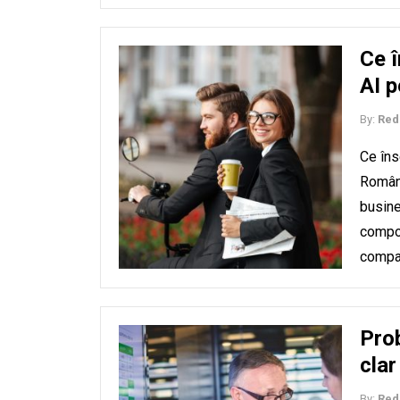
Ce 
AI p
By:
Red
Ce îns
Români
busine
compon
compan
Pro
clar
By:
Red