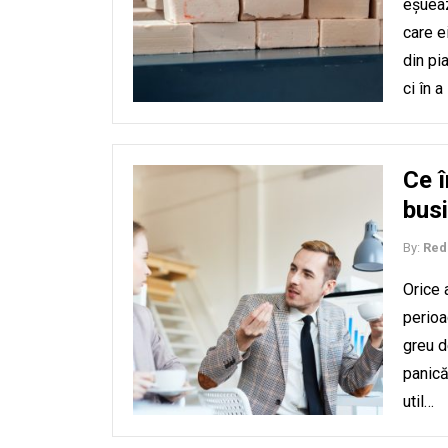
eșueaz
care e
din pi
ci în 
Ce î
bus
By:
Red
Orice 
perioa
greu d
panică
util…