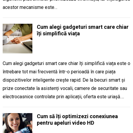
acestor mecanisme este…
Cum alegi gadgeturi smart care chiar
îți simplifică viața
Cum alegi gadgeturi smart care chiar îți simplifică viața este o
întrebare tot mai frecventă într-o perioadă în care piața
dispozitivelor inteligente crește rapid. De la becuri smart și
prize conectate la asistenți vocali, camere de securitate sau
electrocasnice controlate prin aplicații, oferta este uriașă….
Cum să îți optimizezi conexiunea
pentru apeluri video HD