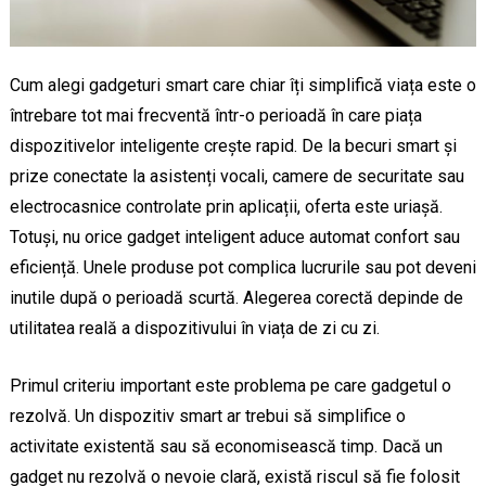
Cum alegi gadgeturi smart care chiar îți simplifică viața este o
întrebare tot mai frecventă într-o perioadă în care piața
dispozitivelor inteligente crește rapid. De la becuri smart și
prize conectate la asistenți vocali, camere de securitate sau
electrocasnice controlate prin aplicații, oferta este uriașă.
Totuși, nu orice gadget inteligent aduce automat confort sau
eficiență. Unele produse pot complica lucrurile sau pot deveni
inutile după o perioadă scurtă. Alegerea corectă depinde de
utilitatea reală a dispozitivului în viața de zi cu zi.
Primul criteriu important este problema pe care gadgetul o
rezolvă. Un dispozitiv smart ar trebui să simplifice o
activitate existentă sau să economisească timp. Dacă un
gadget nu rezolvă o nevoie clară, există riscul să fie folosit