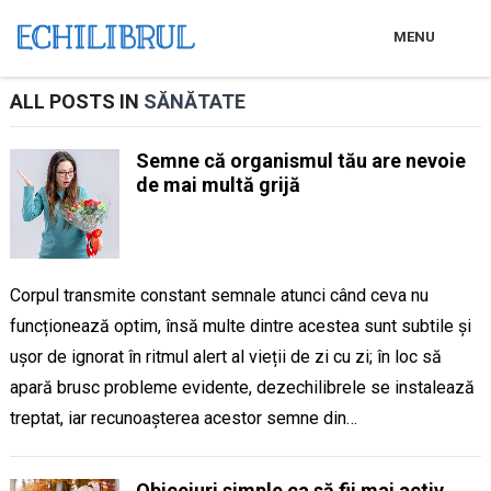
MENU
ALL POSTS IN
SĂNĂTATE
Semne că organismul tău are nevoie
de mai multă grijă
Corpul transmite constant semnale atunci când ceva nu
funcționează optim, însă multe dintre acestea sunt subtile și
ușor de ignorat în ritmul alert al vieții de zi cu zi; în loc să
apară brusc probleme evidente, dezechilibrele se instalează
treptat, iar recunoașterea acestor semne din…
Obiceiuri simple ca să fii mai activ