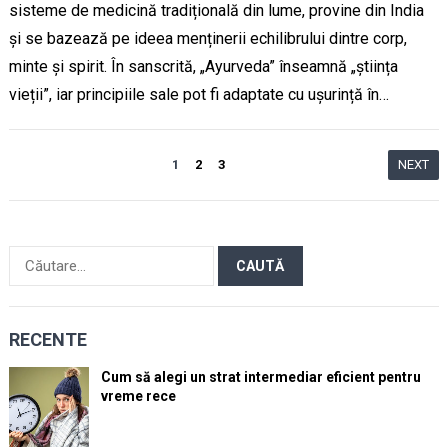
sisteme de medicină tradițională din lume, provine din India
și se bazează pe ideea menținerii echilibrului dintre corp,
minte și spirit. În sanscrită, „Ayurveda” înseamnă „știința
vieții”, iar principiile sale pot fi adaptate cu ușurință în…
Paginație
1
2
3
NEXT
articole
Caută
după:
RECENTE
Cum să alegi un strat intermediar eficient pentru
vreme rece