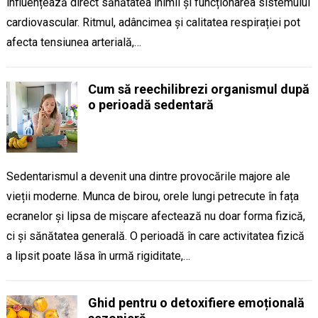
influențează direct sănătatea inimii și funcționarea sistemului
cardiovascular. Ritmul, adâncimea și calitatea respirației pot
afecta tensiunea arterială,…
Cum să reechilibrezi organismul după
o perioadă sedentară
Sedentarismul a devenit una dintre provocările majore ale
vieții moderne. Munca de birou, orele lungi petrecute în fața
ecranelor și lipsa de mișcare afectează nu doar forma fizică,
ci și sănătatea generală. O perioadă în care activitatea fizică
a lipsit poate lăsa în urmă rigiditate,…
Ghid pentru o detoxifiere emoțională