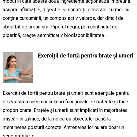
modul în care aceste două ingrediente acționează împreună
asupra inflamației, digestiei și sănătății generale. Turmericul
conține curcumină, un compus activ valoros, dar dificil de
absorbit de organism. Piperul negru, prin conținutul de
piperină, crește semnificativ biodisponibilitatea…
Exerciții de forță pentru brațe și umeri
Exerciții de forță pentru brațe și umeri sunt esențiale pentru
dezvoltarea unei musculaturi funcționale, rezistente și bine
proporționate. Brațele și umerii sunt implicați în majoritatea
mișcărilor zilnice, de la ridicarea obiectelor până la
menținerea posturii corecte. Antrenarea lor nu are doar un
scop estetic, ci…