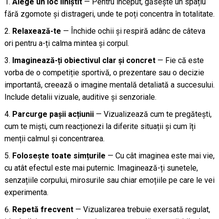
Alege un loc liniștit
— Pentru început, găsește un spațiu
fără zgomote și distrageri, unde te poți concentra în totalitate.
Relaxează-te
— Închide ochii și respiră adânc de câteva
ori pentru a-ți calma mintea și corpul.
Imaginează-ți obiectivul clar și concret
— Fie că este
vorba de o competiție sportivă, o prezentare sau o decizie
importantă, creează o imagine mentală detaliată a succesului.
Include detalii vizuale, auditive și senzoriale.
Parcurge pașii acțiunii
— Vizualizează cum te pregătești,
cum te miști, cum reacționezi la diferite situații și cum îți
menții calmul și concentrarea.
Folosește toate simțurile
— Cu cât imaginea este mai vie,
cu atât efectul este mai puternic. Imaginează-ți sunetele,
senzațiile corpului, mirosurile sau chiar emoțiile pe care le vei
experimenta.
Repetă frecvent
— Vizualizarea trebuie exersată regulat,