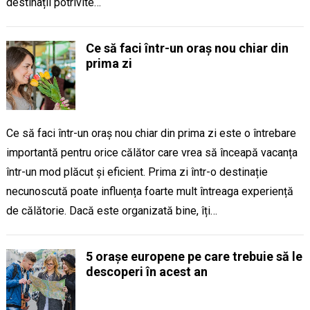
destinații potrivite…
Ce să faci într-un oraș nou chiar din
prima zi
Ce să faci într-un oraș nou chiar din prima zi este o întrebare
importantă pentru orice călător care vrea să înceapă vacanța
într-un mod plăcut și eficient. Prima zi într-o destinație
necunoscută poate influența foarte mult întreaga experiență
de călătorie. Dacă este organizată bine, îți…
5 orașe europene pe care trebuie să le
descoperi în acest an