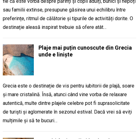
fie că este vorba despre părinți și copii adulți, bunici și nepoți
sau familii extinse, presupune găsirea unui echilibru între
preferințe, ritmul de călătorie și tipurile de activități dorite. O
destinație aleasă inspirat trebuie să ofere atât…
Plaje mai puțin cunoscute din Grecia
unde e liniște
Grecia este o destinație de vis pentru iubitorii de plajă, soare
și mare cristalină. Însă, atunci când vine vorba de relaxare
autentică, multe dintre plajele celebre pot fi suprasolicitate
de turiști și aglomerate în sezonul estival. Dacă vrei să eviți
mulțimile și să te bucuri…