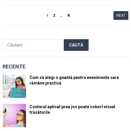
Paginație
1
2
…
8
NEXT
articole
Caută
după:
RECENTE
Cum să alegi o geantă pentru evenimente care
rămâne practică
Conturul aplicat prea jos poate coborî vizual
trăsăturile