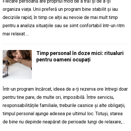
Fiecare persoană are propriul mod de a trăi și de a-și
organiza viața. Unii preferă un program bine stabilit și iau
deciziile rapid, în timp ce alții au nevoie de mai mult timp
pentru a analiza situațiile sau se simt confortabil într-un ritm
mai relaxat….
Timp personal în doze mici: ritualuri
pentru oameni ocupați
Într-un program încărcat, ideea de a-ți rezerva ore întregi doar
pentru tine pare, de multe ori, imposibilă. Între serviciu,
responsabilitățile familiale, treburile casnice și alte obligații,
timpul personal ajunge adesea pe ultimul loc. Totuși, starea
de bine nu depinde neapărat de perioade lungi de relaxare,…