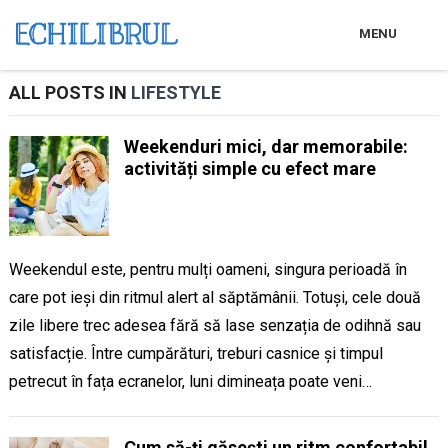
MENU
ALL POSTS IN
LIFESTYLE
Weekenduri mici, dar memorabile:
activități simple cu efect mare
Weekendul este, pentru mulți oameni, singura perioadă în
care pot ieși din ritmul alert al săptămânii. Totuși, cele două
zile libere trec adesea fără să lase senzația de odihnă sau
satisfacție. Între cumpărături, treburi casnice și timpul
petrecut în fața ecranelor, luni dimineața poate veni…
Cum să-ți găsești un ritm confortabil