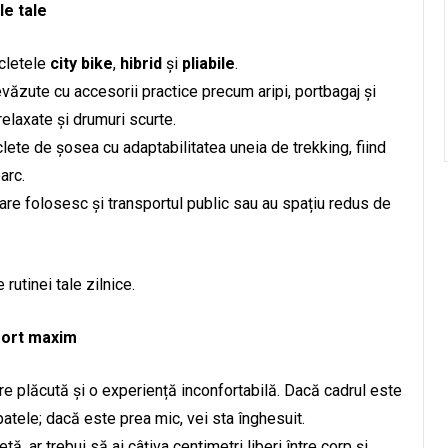
le tale
icletele
city bike
,
hibrid
și
pliabile
.
revăzute cu accesorii practice precum aripi, portbagaj și
relaxate și drumuri scurte.
clete de șosea cu adaptabilitatea uneia de trekking, fiind
arc.
are folosesc și transportul public sau au spațiu redus de
rutinei tale zilnice.
fort maxim
are plăcută și o experiență inconfortabilă. Dacă cadrul este
patele; dacă este prea mic, vei sta înghesuit.
ă, ar trebui să ai câțiva centimetri liberi între corp și