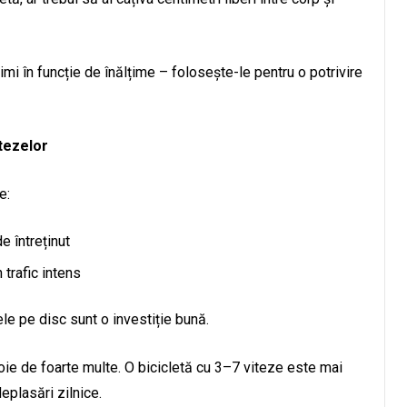
i în funcție de înălțime – folosește-le pentru o potrivire
itezelor
e:
de întreținut
n trafic intens
ele pe disc sunt o investiție bună.
voie de foarte multe. O bicicletă cu 3–7 viteze este mai
eplasări zilnice.