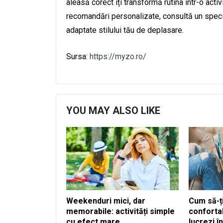
aleasă corect îți transformă rutina într-o act
recomandări personalizate, consultă un special
adaptate stilului tău de deplasare.
Sursa:
https://myzo.ro/
YOU MAY ALSO LIKE
Weekenduri mici, dar
Cum să-ți
memorabile: activități simple
confortab
cu efect mare
lucrezi î