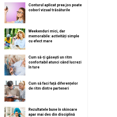
Conturul aplicat prea jos poate
coborî vizual trăsăturile
Weekenduri mici, dar
memorabile: activități simple
cu efect mare
Cum să-ți găsești un ritm
confortabil atunci când lucrezi
în ture
Cum să faci față diferențelor
de ritm dintre parteneri
Rezultatele bune în skincare
apar mai des din disciplină