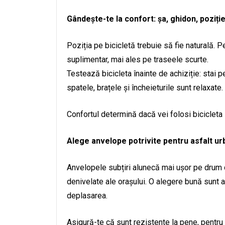
Gândește-te la confort: șa, ghidon, poziți
Poziția pe bicicletă trebuie să fie naturală. P
suplimentar, mai ales pe traseele scurte.
Testează bicicleta înainte de achiziție: stai 
spatele, brațele și încheieturile sunt relaxate.
Confortul determină dacă vei folosi bicicleta 
Alege anvelope potrivite pentru asfalt ur
Anvelopele subțiri alunecă mai ușor pe drum dr
denivelate ale orașului. O alegere bună sunt 
deplasarea.
Asigură-te că sunt rezistente la pene, pentru 