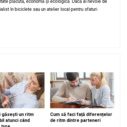
ivitate plăcută, economă și ecologică. Dacă ai nevoie de
ist în biciclete sau un atelier local pentru sfaturi
 găsești un ritm
Cum să faci față diferențelor
il atunci când
de ritm dintre parteneri
n ture