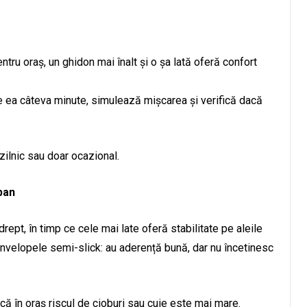
e
entru oraș, un ghidon mai înalt și o șa lată oferă confort
pe ea câteva minute, simulează mișcarea și verifică dacă
zilnic sau doar ocazional.
ban
ept, în timp ce cele mai late oferă stabilitate pe aleile
anvelopele semi-slick: au aderență bună, dar nu încetinesc
că în oraș riscul de cioburi sau cuie este mai mare.