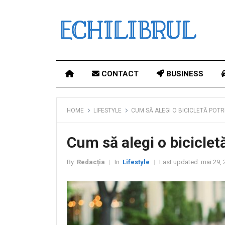
CONTACT
BUSINESS
HOME
LIFESTYLE
CUM SĂ ALEGI O BICICLETĂ POT
Cum să alegi o biciclet
By:
Redacția
In:
Lifestyle
Last updated:
mai 29, 
|
|