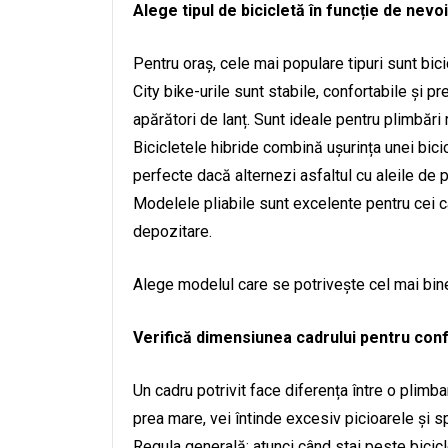
Alege tipul de bicicletă în funcție de nevoi
Pentru oraș, cele mai populare tipuri sunt bic
City bike-urile sunt stabile, confortabile și p
apărători de lanț. Sunt ideale pentru plimbări 
Bicicletele hibride combină ușurința unei bici
perfecte dacă alternezi asfaltul cu aleile de p
Modelele pliabile sunt excelente pentru cei c
depozitare.
Alege modelul care se potrivește cel mai bine 
Verifică dimensiunea cadrului pentru con
Un cadru potrivit face diferența între o plimb
prea mare, vei întinde excesiv picioarele și s
Regula generală: atunci când stai peste biciclet