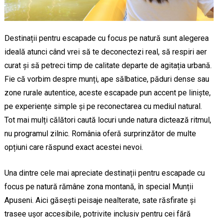
Destinații pentru escapade cu focus pe natură sunt alegerea
ideală atunci când vrei să te deconectezi real, să respiri aer
curat și să petreci timp de calitate departe de agitația urbană.
Fie că vorbim despre munți, ape sălbatice, păduri dense sau
zone rurale autentice, aceste escapade pun accent pe liniște,
pe experiențe simple și pe reconectarea cu mediul natural.
Tot mai mulți călători caută locuri unde natura dictează ritmul,
nu programul zilnic. România oferă surprinzător de multe
opțiuni care răspund exact acestei nevoi.
Una dintre cele mai apreciate destinații pentru escapade cu
focus pe natură rămâne zona montană, în special Munții
Apuseni. Aici găsești peisaje nealterate, sate răsfirate și
trasee ușor accesibile, potrivite inclusiv pentru cei fără