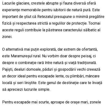
Lacurile glaciare, crestele abrupte și fauna diversă oferă
experiențe memorabile pentru iubitorii de natură pură. Este
important de știut că Retezatul presupune o minimă pregătire
fizică și respectarea strictă a regulilor de protecție. Tocmai
aceste reguli contribuie la păstrarea caracterului sălbatic al
zonei.
O alternativă mai puțin explorată, dar extrem de ofertantă,
este Maramureșul rural. Nu vorbim doar despre peisaj, ci
despre o combinație rară între natură și viață tradițională.
Pajiști, dealuri domoale, păduri și gospodării vechi creează
un decor ideal pentru escapade lente, cu plimbări, mâncare
locală și seri liniștite. Este genul de destinație care te învață
să apreciezi lucrurile simple.
Pentru escapade mai scurte, aproape de orașe mari, zonele