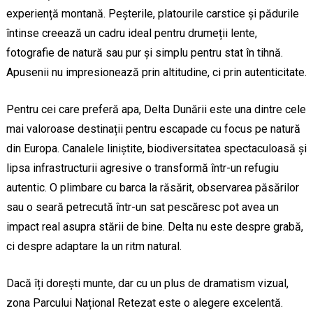
experiență montană. Peșterile, platourile carstice și pădurile
întinse creează un cadru ideal pentru drumeții lente,
fotografie de natură sau pur și simplu pentru stat în tihnă.
Apusenii nu impresionează prin altitudine, ci prin autenticitate.
Pentru cei care preferă apa, Delta Dunării este una dintre cele
mai valoroase destinații pentru escapade cu focus pe natură
din Europa. Canalele liniștite, biodiversitatea spectaculoasă și
lipsa infrastructurii agresive o transformă într-un refugiu
autentic. O plimbare cu barca la răsărit, observarea păsărilor
sau o seară petrecută într-un sat pescăresc pot avea un
impact real asupra stării de bine. Delta nu este despre grabă,
ci despre adaptare la un ritm natural.
Dacă îți dorești munte, dar cu un plus de dramatism vizual,
zona Parcului Național Retezat este o alegere excelentă.