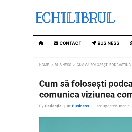
CONTACT
BUSINESS
HOME
BUSINESS
CUM SĂ FOLOSEȘTI PODCASTING-
Cum să folosești podca
comunica viziunea co
By:
Redacția
In:
Business
Last updated:
martie 
|
|