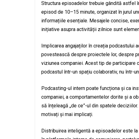
Structura episoadelor trebuie gândită astfel în
episod de 10–15 minute, organizat în jurul unui
informațiile esențiale. Mesajele concise, exe
inițiative asupra activității zilnice sunt elem
Implicarea angajaților în creația podcastului 
povestească despre proiectele lor, despre pr
viziunea companiei. Acest tip de participare
podcastul într-un spațiu colaborativ, nu într-u
Podcasting-ul intern poate funcționa și ca inst
companiei, a comportamentelor dorite și a obie
să înțeleagă „de ce”-ul din spatele deciziilor.
motivați și mai implicați.
Distribuirea inteligentă a episoadelor este la