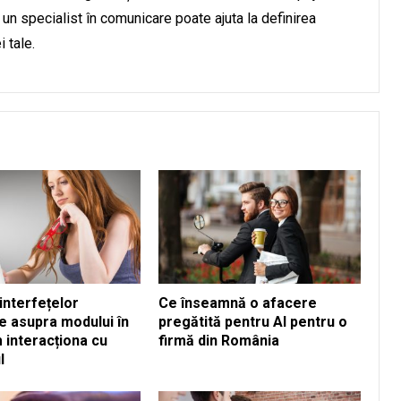
un specialist în comunicare poate ajuta la definirea
i tale.
interfețelor
Ce înseamnă o afacere
e asupra modului în
pregătită pentru AI pentru o
 interacționa cu
firmă din România
l