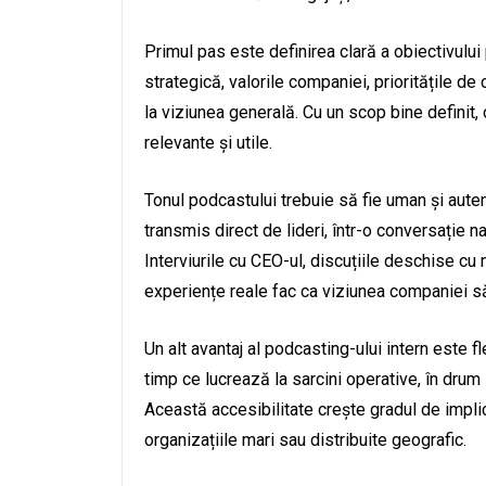
Primul pas este definirea clară a obiectivului
strategică, valorile companiei, prioritățile d
la viziunea generală. Cu un scop bine definit,
relevante și utile.
Tonul podcastului trebuie să fie uman și auten
transmis direct de lideri, într-o conversație na
Interviurile cu CEO-ul, discuțiile deschise c
experiențe reale fac ca viziunea companiei să
Un alt avantaj al podcasting-ului intern este f
timp ce lucrează la sarcini operative, în drum
Această accesibilitate crește gradul de implic
organizațiile mari sau distribuite geografic.