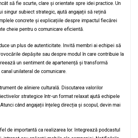
cât să fie scurte, clare și orientate spre idei practice. Un
 singur subiect strategic, ajută angajații să rețină
mplele concrete și explicațiile despre impactul fiecărei
ente cheie pentru o comunicare eficientă.
aduce un plus de autenticitate. Invită membri ai echipei să
ovocările depășite sau despre modul în care contribuie la
 creează un sentiment de apartenență și transformă
n canal unilateral de comunicare.
rument de aliniere culturală. Discutarea valorilor
ctivelor strategice într-un format relaxat ajută echipele
 Atunci când angajații înțeleg direcția și scopul, devin mai
 fel de importantă ca realizarea lor. Integrează podcastul