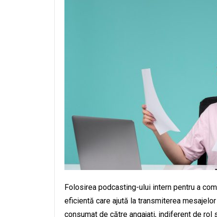
Folosirea podcasting-ului intern pentru a c
eficientă care ajută la transmiterea mesajelor 
consumat de către angajați, indiferent de rol s