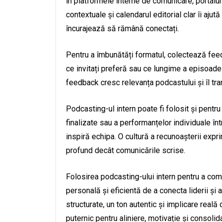
în platformele interne de comunicare, portaluri
contextuale și calendarul editorial clar îi ajut
încurajează să rămână conectați.
Pentru a îmbunătăți formatul, colectează feed
ce invitați preferă sau ce lungime a episoade
feedback cresc relevanța podcastului și îl tra
Podcasting-ul intern poate fi folosit și pentru
finalizate sau a performanțelor individuale în
inspiră echipa. O cultură a recunoașterii exp
profund decât comunicările scrise.
Folosirea podcasting-ului intern pentru a co
personală și eficientă de a conecta liderii și 
structurate, un ton autentic și implicare real
puternic pentru aliniere, motivație și consolid