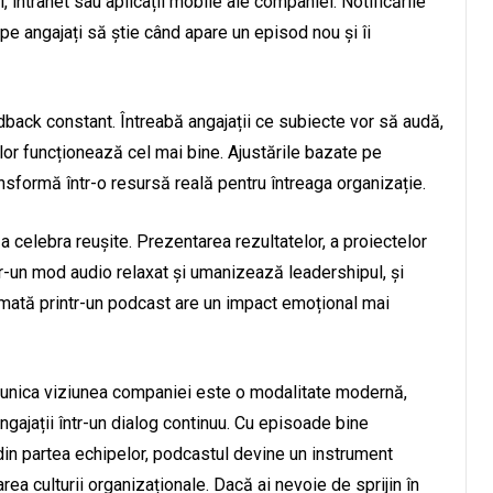
, intranet sau aplicații mobile ale companiei. Notificările
ă pe angajați să știe când apare un episod nou și îi
back constant. Întreabă angajații ce subiecte vor să audă,
lor funcționează cel mai bine. Ajustările bazate pe
nsformă într-o resursă reală pentru întreaga organizație.
 a celebra reușite. Prezentarea rezultatelor, a proiectelor
tr-un mod audio relaxat și umanizează leadershipul, și
rimată printr-un podcast are un impact emoțional mai
munica viziunea companiei este o modalitate modernă,
angajații într-un dialog continuu. Cu episoade bine
ă din partea echipelor, podcastul devine un instrument
area culturii organizaționale. Dacă ai nevoie de sprijin în