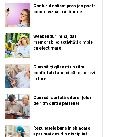
Conturul aplicat prea jos poate
coborî vizual trăsăturile
Weekenduri mici, dar
memorabile: activități simple
cu efect mare
Cum să-ți găsești un ritm
confortabil atunci când lucrezi
în ture
Cum să faci față diferențelor
de ritm dintre parteneri
Rezultatele bune în skincare
apar mai des din disciplină