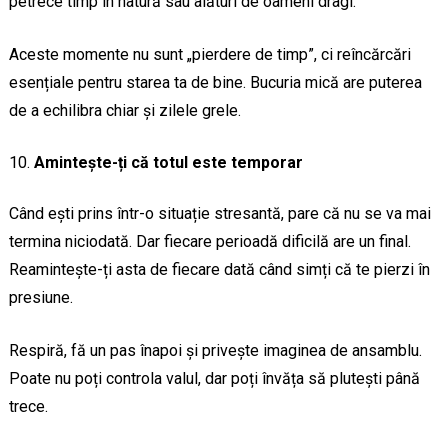
petrece timp în natură sau alături de oameni dragi.
Aceste momente nu sunt „pierdere de timp”, ci reîncărcări
esențiale pentru starea ta de bine. Bucuria mică are puterea
de a echilibra chiar și zilele grele.
Amintește-ți că totul este temporar
Când ești prins într-o situație stresantă, pare că nu se va mai
termina niciodată. Dar fiecare perioadă dificilă are un final.
Reamintește-ți asta de fiecare dată când simți că te pierzi în
presiune.
Respiră, fă un pas înapoi și privește imaginea de ansamblu.
Poate nu poți controla valul, dar poți învăța să plutești până
trece.