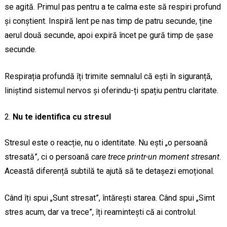
se agită. Primul pas pentru a te calma este să respiri profund
și conștient. Inspiră lent pe nas timp de patru secunde, ține
aerul două secunde, apoi expiră încet pe gură timp de șase
secunde.
Respirația profundă îți trimite semnalul că ești în siguranță,
liniștind sistemul nervos și oferindu-ți spațiu pentru claritate.
Nu te identifica cu stresul
Stresul este o reacție, nu o identitate. Nu ești „o persoană
stresată”, ci o persoană
care trece printr-un moment stresant
.
Această diferență subtilă te ajută să te detașezi emoțional.
Când îți spui „Sunt stresat”, întărești starea. Când spui „Simt
stres acum, dar va trece”, îți reamintești că ai controlul.