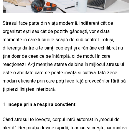
Stresul face parte din viața modernă. Indiferent cât de
organizat ești sau cât de pozitiv gândești, vor exista
momente în care lucrurile scapă de sub control. Totuși,
diferența dintre a te simți copleșit și a rămâne echilibrat nu
ține doar de ceea ce se întâmplă, ci de modul în care
reacționezi. A-ți menține starea de bine în mijlocul stresului
este o abilitate care se poate învăța și cultiva. Iată zece
moduri eficiente prin care poți face față provocărilor fără să-
ți pierzi liniștea interioară.
Începe prin a respira conștient
Când stresul te lovește, corpul intră automat în „modul de
alertă”. Respirația devine rapidă, tensiunea crește, iar mintea