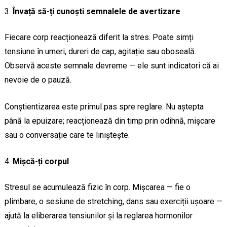
Învață să-ți cunoști semnalele de avertizare
Fiecare corp reacționează diferit la stres. Poate simți
tensiune în umeri, dureri de cap, agitație sau oboseală.
Observă aceste semnale devreme — ele sunt indicatori că ai
nevoie de o pauză.
Conștientizarea este primul pas spre reglare. Nu aștepta
până la epuizare; reacționează din timp prin odihnă, mișcare
sau o conversație care te liniștește.
Mișcă-ți corpul
Stresul se acumulează fizic în corp. Mișcarea — fie o
plimbare, o sesiune de stretching, dans sau exerciții ușoare —
ajută la eliberarea tensiunilor și la reglarea hormonilor