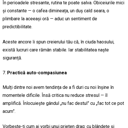
În perioadele stresante, rutina te poate salva. Obiceiurile mici
și constante — o cafea dimineața, un duș cald seara, o
plimbare la aceeași oră — aduc un sentiment de
predictibilitate.
Aceste ancore îi spun creierului tău că, în ciuda haosului,
există lucruri care rămân stabile. Iar stabilitatea naște
siguranță.
Practică auto-compasiunea
Mulți dintre noi avem tendința de a fi duri cu noi înșine în
momentele dificile. Însă critica nu reduce stresul — îl
amplifică. Înlocuiește gândul „nu fac destul” cu „fac tot ce pot
acum”.
Vorbește-ți cum ai vorbi unui prieten drag: cu blândețe și