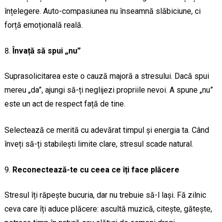
înțelegere. Auto-compasiunea nu înseamnă slăbiciune, ci
forță emoțională reală.
Învață să spui „nu”
Suprasolicitarea este o cauză majoră a stresului. Dacă spui
mereu „da”, ajungi să-ți neglijezi propriile nevoi. A spune „nu”
este un act de respect față de tine.
Selectează ce merită cu adevărat timpul și energia ta. Când
înveți să-ți stabilești limite clare, stresul scade natural.
Reconectează-te cu ceea ce îți face plăcere
Stresul îți răpește bucuria, dar nu trebuie să-l lași. Fă zilnic
ceva care îți aduce plăcere: ascultă muzică, citește, gătește,