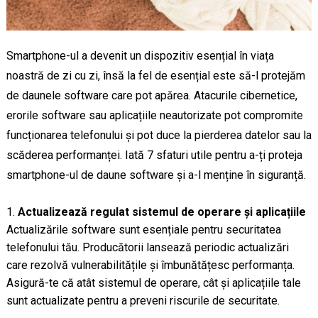
Smartphone-ul a devenit un dispozitiv esențial în viața
noastră de zi cu zi, însă la fel de esențial este să-l protejăm
de daunele software care pot apărea. Atacurile cibernetice,
erorile software sau aplicațiile neautorizate pot compromite
funcționarea telefonului și pot duce la pierderea datelor sau la
scăderea performanței. Iată 7 sfaturi utile pentru a-ți proteja
smartphone-ul de daune software și a-l menține în siguranță.
Actualizează regulat sistemul de operare și aplicațiile
Actualizările software sunt esențiale pentru securitatea
telefonului tău. Producătorii lansează periodic actualizări
care rezolvă vulnerabilitățile și îmbunătățesc performanța.
Asigură-te că atât sistemul de operare, cât și aplicațiile tale
sunt actualizate pentru a preveni riscurile de securitate.