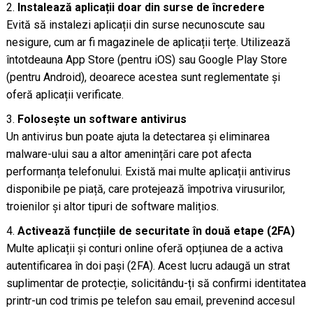
Instalează aplicații doar din surse de încredere
Evită să instalezi aplicații din surse necunoscute sau
nesigure, cum ar fi magazinele de aplicații terțe. Utilizează
întotdeauna App Store (pentru iOS) sau Google Play Store
(pentru Android), deoarece acestea sunt reglementate și
oferă aplicații verificate.
Folosește un software antivirus
Un antivirus bun poate ajuta la detectarea și eliminarea
malware-ului sau a altor amenințări care pot afecta
performanța telefonului. Există mai multe aplicații antivirus
disponibile pe piață, care protejează împotriva virusurilor,
troienilor și altor tipuri de software malițios.
Activează funcțiile de securitate în două etape (2FA)
Multe aplicații și conturi online oferă opțiunea de a activa
autentificarea în doi pași (2FA). Acest lucru adaugă un strat
suplimentar de protecție, solicitându-ți să confirmi identitatea
printr-un cod trimis pe telefon sau email, prevenind accesul