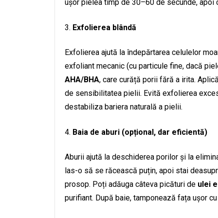
ușor pielea timp de 30–60 de secunde, apoi c
Exfolierea blândă
Exfolierea ajută la îndepărtarea celulelor moart
exfoliant mecanic (cu particule fine, dacă pie
AHA/BHA
, care curăță porii fără a irita. Ap
de sensibilitatea pielii. Evită exfolierea exce
destabiliza bariera naturală a pielii.
Baia de aburi (opțional, dar eficientă)
Aburii ajută la deschiderea porilor și la elimi
las-o să se răcească puțin, apoi stai deasupr
prosop. Poți adăuga câteva picături de
ulei 
purifiant. După baie, tamponează fața ușor cu