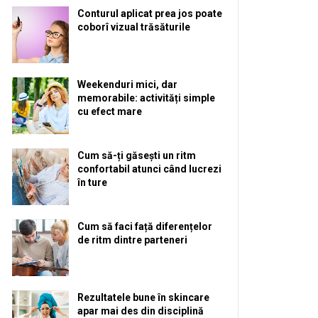
Conturul aplicat prea jos poate
coborî vizual trăsăturile
Weekenduri mici, dar
memorabile: activități simple
cu efect mare
Cum să-ți găsești un ritm
confortabil atunci când lucrezi
în ture
Cum să faci față diferențelor
de ritm dintre parteneri
Rezultatele bune în skincare
apar mai des din disciplină