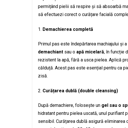
permițând pielii să respire și să absoarbă mai 
să efectuezi corect o curățare facială comple
Demachierea completă
Primul pas este îndepărtarea machiajului și a 
demachiant
sau o
apă micelară
, în funcție 
rezistent la apă, fără a usca pielea. Aplică p
călduță. Acest pas este esențial pentru ca pi
zisă.
Curățarea dublă (double cleansing)
După demachiere, folosește un
gel sau o s
hidratant pentru pielea uscată, unul purifiant 
sensibil. Curățarea dublă asigură eliminarea 