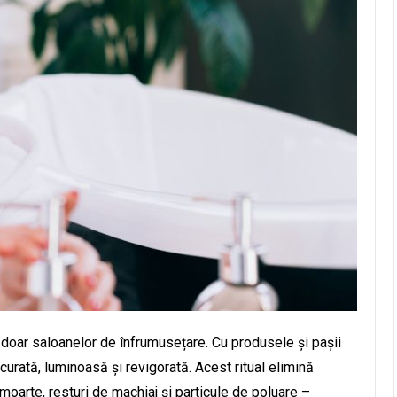
doar saloanelor de înfrumusețare. Cu produsele și pașii
 curată, luminoasă și revigorată. Acest ritual elimină
moarte, resturi de machiaj și particule de poluare –