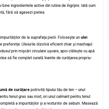
bine ingredientele active din rutina de îngrijire. Iată cum
tă, fără să agasezi pielea.
impurităților de la suprafața pielii. Folosește un
ulei
de preferințe. Uleiurile dizolvă eficient chiar și machiajul
rodusul prin mișcări circulare ușoare, apoi clătește cu apă
elea să fie complet curată înainte de curățarea propriu-
pumă de curățare
potrivită tipului tău de ten – unul
pentru tenul gras sau mixt, ori unul calmant pentru tenul
completă a impurităților și a resturilor de sebum. Masează