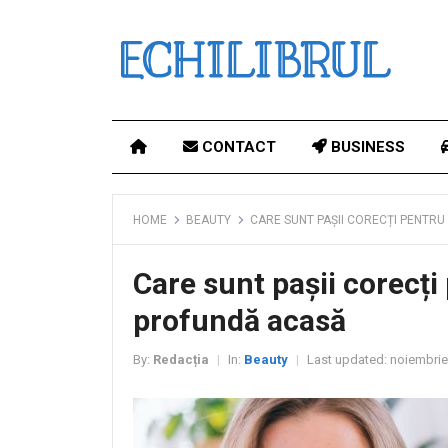
CONTACT
BUSINESS
HOME
BEAUTY
CARE SUNT PAȘII CORECȚI PENTR
Care sunt pașii corecți
profundă acasă
By:
Redacția
In:
Beauty
Last updated:
noiembrie
|
|