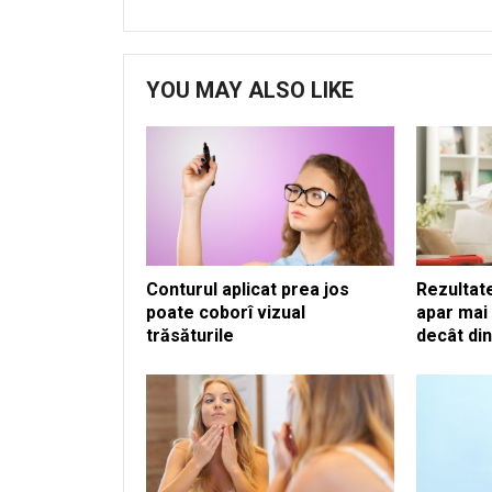
YOU MAY ALSO LIKE
Conturul aplicat prea jos
Rezultat
poate coborî vizual
apar mai 
trăsăturile
decât di