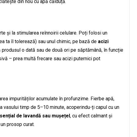
lătește din nou cu apă călduță.
e și la stimularea reînnoirii celulare. Poți folosi un
lea ta îl tolerează) sau unul chimic, pe bază de
acizi
lică produsul o dată sau de două ori pe săptămână, în funcție
sivă – prea multă frecare sau acizi puternici pot
narea impurităților acumulate în profunzime. Fierbe apă,
a vasului timp de 5–10 minute, acoperindu-ți capul cu un
esențial de lavandă sau mușețel
, cu efect calmant și
 un prosop curat.