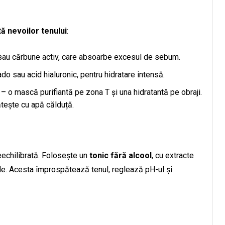
ă nevoilor tenului
:
 sau cărbune activ, care absoarbe excesul de sebum.
do sau acid hialuronic, pentru hidratare intensă.
 – o mască purifiantă pe zona T și una hidratantă pe obraji.
tește cu apă călduță.
reechilibrată. Folosește un
tonic fără alcool
, cu extracte
de. Acesta împrospătează tenul, reglează pH-ul și