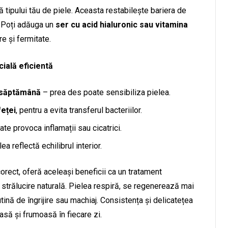
ă tipului tău de piele. Aceasta restabilește bariera de
. Poți adăuga un
ser cu acid hialuronic sau vitamina
e și fermitate.
ială eficientă
 săptămână
– prea des poate sensibiliza pielea.
feței
, pentru a evita transferul bacteriilor.
ate provoca inflamații sau cicatrici.
ea reflectă echilibrul interior.
orect, oferă aceleași beneficii ca un tratament
i strălucire naturală. Pielea respiră, se regenerează mai
tină de îngrijire sau machiaj. Consistența și delicatețea
să și frumoasă în fiecare zi.