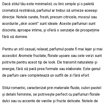
Dacă stilul tău este minimalist, cu linii simple și o paletă
cromatică restrânsă, parfumul ar trebui să urmeze aceeași
direcție. Notele curate, fresh, precum citricele, moscul sau
acordurile „skin scent” sunt ideale. Aceste parfumuri sunt
discrete, aproape intime, și oferă o senzație de prospețime
fără să domine.
Pentru un stil casual, relaxat, parfumul poate fi mai lejer și mai
accesibil. Aromele fructate, florale ușoare sau cele verzi sunt
potrivite pentru acest tip de look. Ele transmit naturalețe și
energie, fără să pară prea formale sau elaborate. Este genul
de parfum care completează un outfit de zi fără efort.
Stilul romantic, caracterizat prin materiale fluide, culori pastel
și detalii feminine, se potrivește perfect cu parfumuri florale
dulci sau cu accente de vanilie și fructe delicate. Notele de