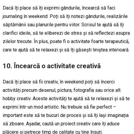
Dacă îți place să îți exprimi gândurile, încearcă să faci
journaling în weekend. Poți să îți notezi gândurile, realizările
săptămânii sau planurile pentru viitor. Scrisul te ajută să îți
clarifici ideile, să te eliberezi de stres și să reflectezi asupra
zilelor trecute. În plus, poate fi o activitate foarte terapeutică,
care te ajută să te relaxezi și să îți găsești liniștea interioară.
10. Încearcă o activitate creativă
Dacă îți place să fii creativ, în weekend poți să încerci
activități precum desenul, pictura, fotografia sau orice alt
hobby creativ. Aceste activități te ajută să te relaxezi și să te
exprimi într-un mod artistic. Nu trebuie să fie perfect –
important este să te bucuri de proces și să îți lași imaginația
să zboare. Așadar, caută un proiect creativ care îți aduce
plăcere și petrece timp de calitate cu tine însuți.