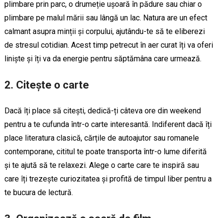
plimbare prin parc, o drumeție ușoară în pădure sau chiar o
plimbare pe malul mării sau lângă un lac. Natura are un efect
calmant asupra minții și corpului, ajutându-te să te eliberezi
de stresul cotidian. Acest timp petrecut în aer curat îți va oferi
liniște și îți va da energie pentru săptămâna care urmează.
2. Citește o carte
Dacă îți place să citești, dedică-ți câteva ore din weekend
pentru a te cufunda într-o carte interesantă. Indiferent dacă îți
place literatura clasică, cărțile de autoajutor sau romanele
contemporane, cititul te poate transporta într-o lume diferită
și te ajută să te relaxezi. Alege o carte care te inspiră sau
care îți trezește curiozitatea și profită de timpul liber pentru a
te bucura de lectură.