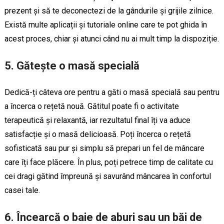
prezent și să te deconectezi de la gândurile și grijile zilnice.
Există multe aplicații și tutoriale online care te pot ghida în
acest proces, chiar și atunci când nu ai mult timp la dispoziție.
5. Gătește o masă specială
Dedică-ți câteva ore pentru a găti o masă specială sau pentru
a încerca o rețetă nouă. Gătitul poate fi o activitate
terapeutică și relaxantă, iar rezultatul final îți va aduce
satisfacție și o masă delicioasă. Poți încerca o rețetă
sofisticată sau pur și simplu să prepari un fel de mâncare
care îți face plăcere. În plus, poți petrece timp de calitate cu
cei dragi gătind împreună și savurând mâncarea în confortul
casei tale.
6. Încearcă o baie de aburi sau un băi de