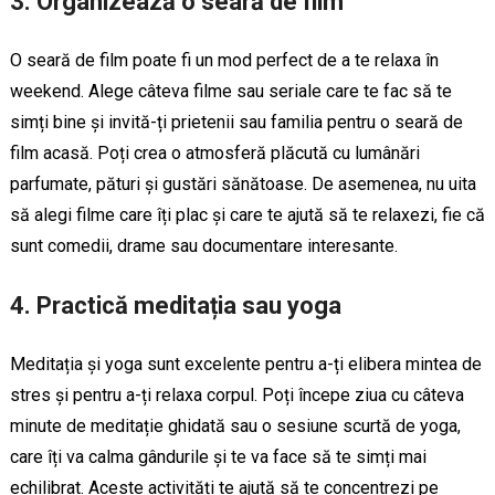
3. Organizează o seară de film
O seară de film poate fi un mod perfect de a te relaxa în
weekend. Alege câteva filme sau seriale care te fac să te
simți bine și invită-ți prietenii sau familia pentru o seară de
film acasă. Poți crea o atmosferă plăcută cu lumânări
parfumate, pături și gustări sănătoase. De asemenea, nu uita
să alegi filme care îți plac și care te ajută să te relaxezi, fie că
sunt comedii, drame sau documentare interesante.
4. Practică meditația sau yoga
Meditația și yoga sunt excelente pentru a-ți elibera mintea de
stres și pentru a-ți relaxa corpul. Poți începe ziua cu câteva
minute de meditație ghidată sau o sesiune scurtă de yoga,
care îți va calma gândurile și te va face să te simți mai
echilibrat. Aceste activități te ajută să te concentrezi pe