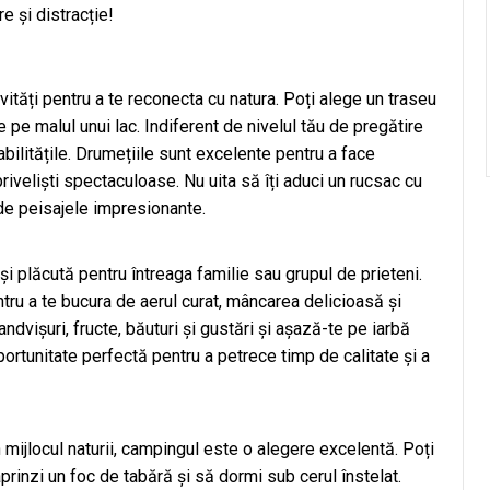
re și distracție!
ități pentru a te reconecta cu natura. Poți alege un traseu
pe malul unui lac. Indiferent de nivelul tău de pregătire
 abilitățile. Drumețiile sunt excelente pentru a face
priveliști spectaculoase. Nu uita să îți aduci un rucsac cu
nde peisajele impresionante.
 și plăcută pentru întreaga familie sau grupul de prieteni.
ntru a te bucura de aerul curat, mâncarea delicioasă și
dvișuri, fructe, băuturi și gustări și așază-te pe iarbă
oportunitate perfectă pentru a petrece timp de calitate și a
mijlocul naturii, campingul este o alegere excelentă. Poți
 aprinzi un foc de tabără și să dormi sub cerul înstelat.