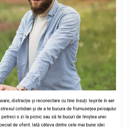
re, distracție și reconectare cu tine însuți. Ieșirile în aer
tresul cotidian și de a te bucura de frumusețea peisajului
 petreci o zi la picnic sau să te bucuri de liniștea unei
ecial de oferit. Iată câteva dintre cele mai bune idei