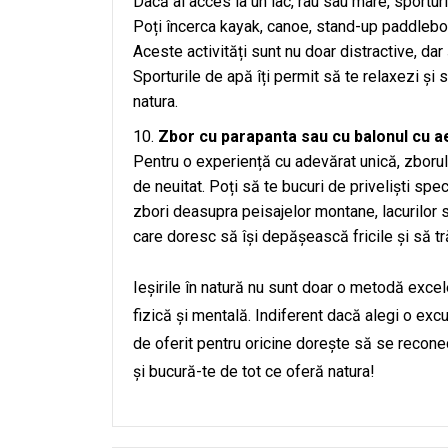
Dacă ai acces la un lac, râu sau mare, sportur
Poți încerca kayak, canoe, stand-up paddleboard
Aceste activități sunt nu doar distractive, dar
Sporturile de apă îți permit să te relaxezi și 
natura.
Zbor cu parapanta sau cu balonul cu a
Pentru o experiență cu adevărat unică, zborul
de neuitat. Poți să te bucuri de priveliști sp
zbori deasupra peisajelor montane, lacurilor s
care doresc să își depășească fricile și să tr
Ieșirile în natură nu sunt doar o metodă excel
fizică și mentală. Indiferent dacă alegi o ex
de oferit pentru oricine dorește să se recone
și bucură-te de tot ce oferă natura!