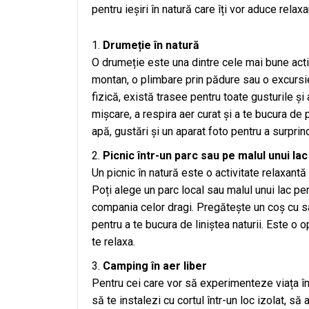
pentru ieșiri în natură care îți vor aduce relaxa
Drumeție în natură
O drumeție este una dintre cele mai bune activ
montan, o plimbare prin pădure sau o excursie 
fizică, există trasee pentru toate gusturile și
mișcare, a respira aer curat și a te bucura de 
apă, gustări și un aparat foto pentru a surpri
Picnic într-un parc sau pe malul unui lac
Un picnic în natură este o activitate relaxantă
Poți alege un parc local sau malul unui lac pe
compania celor dragi. Pregătește un coș cu san
pentru a te bucura de liniștea naturii. Este o 
te relaxa.
Camping în aer liber
Pentru cei care vor să experimenteze viața în 
să te instalezi cu cortul într-un loc izolat, să