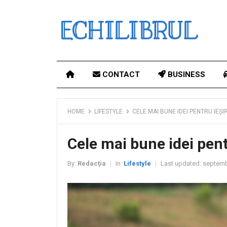
CONTACT
BUSINESS
HOME
LIFESTYLE
CELE MAI BUNE IDEI PENTRU IEȘI
Cele mai bune idei pent
By:
Redacția
In:
Lifestyle
Last updated:
septembr
|
|