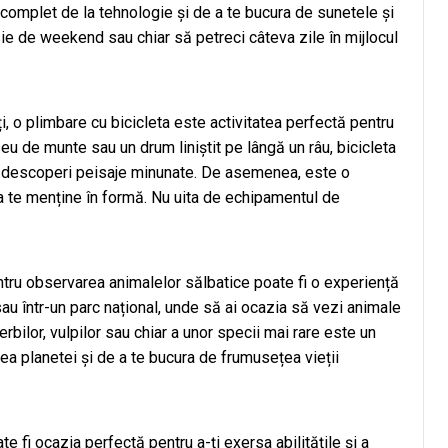
complet de la tehnologie și de a te bucura de sunetele și
cursie de weekend sau chiar să petreci câteva zile în mijlocul
i, o plimbare cu bicicleta este activitatea perfectă pentru
aseu de munte sau un drum liniștit pe lângă un râu, bicicleta
să descoperi peisaje minunate. De asemenea, este o
 a te menține în formă. Nu uita de echipamentul de
pentru observarea animalelor sălbatice poate fi o experiență
au într-un parc național, unde să ai ocazia să vezi animale
erbilor, vulpilor sau chiar a unor specii mai rare este un
a planetei și de a te bucura de frumusețea vieții
ate fi ocazia perfectă pentru a-ți exersa abilitățile și a