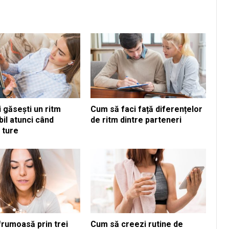
 găsești un ritm
Cum să faci față diferențelor
il atunci când
de ritm dintre parteneri
n ture
frumoasă prin trei
Cum să creezi rutine de