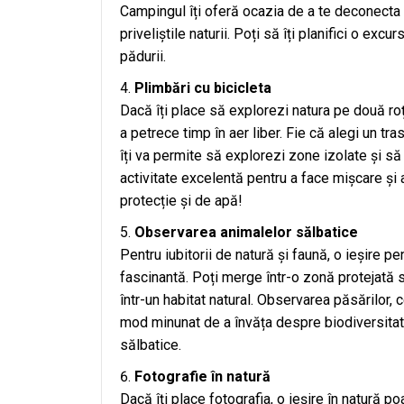
Campingul îți oferă ocazia de a te deconecta 
priveliștile naturii. Poți să îți planifici o ex
pădurii.
Plimbări cu bicicleta
Dacă îți place să explorezi natura pe două roț
a petrece timp în aer liber. Fie că alegi un tr
îți va permite să explorezi zone izolate și 
activitate excelentă pentru a face mișcare și
protecție și de apă!
Observarea animalelor sălbatice
Pentru iubitorii de natură și faună, o ieșire 
fascinantă. Poți merge într-o zonă protejată s
într-un habitat natural. Observarea păsărilor, c
mod minunat de a învăța despre biodiversitate
sălbatice.
Fotografie în natură
Dacă îți place fotografia, o ieșire în natură po