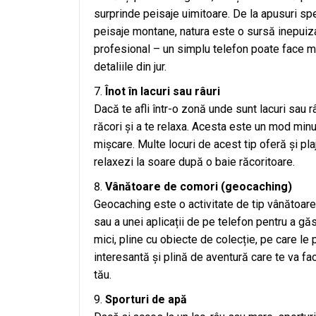
surprinde peisaje uimitoare. De la apusuri sp
peisaje montane, natura este o sursă inepuiza
profesional – un simplu telefon poate face m
detaliile din jur.
Înot în lacuri sau râuri
Dacă te afli într-o zonă unde sunt lacuri sau râ
răcori și a te relaxa. Acesta este un mod minun
mișcare. Multe locuri de acest tip oferă și pla
relaxezi la soare după o baie răcoritoare.
Vânătoare de comori (geocaching)
Geocaching este o activitate de tip vânătoa
sau a unei aplicații de pe telefon pentru a gă
mici, pline cu obiecte de colecție, pe care le 
interesantă și plină de aventură care te va fac
tău.
Sporturi de apă