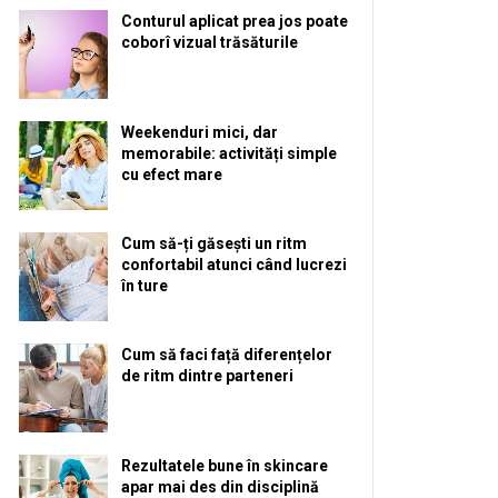
Conturul aplicat prea jos poate
coborî vizual trăsăturile
Weekenduri mici, dar
memorabile: activități simple
cu efect mare
Cum să-ți găsești un ritm
confortabil atunci când lucrezi
în ture
Cum să faci față diferențelor
de ritm dintre parteneri
Rezultatele bune în skincare
apar mai des din disciplină