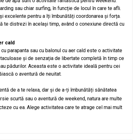
ile de apă sunt o activitate fantastică pentru weekend.
ing sau chiar surfing, în funcție de locul în care te afli.
 și excelente pentru a îți îmbunătăți coordonarea și forța.
să te distrezi în același timp, având o conexiune directă cu
er cald
 cu parapanta sau cu balonul cu aer cald este o activitate
ectaculoase și de senzația de libertate completă în timp ce
au pădurilor. Aceasta este o activitate ideală pentru cei
ăiască o aventură de neuitat.
entă de a te relaxa, dar și de a-ți îmbunătăți sănătatea
cursie scurtă sau o aventură de weekend, natura are multe
cteze cu ea. Alege activitatea care te atrage cel mai mult