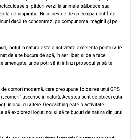
ectaculoase și păduri verzi la animale sălbatice sau
bilă de inspirație. Nu ai nevoie de un echipament foto
inuni dacă te concentrezi pe compunerea imaginii și pe
uri, înotul în natură este o activitate excelentă pentru a te
at de a te bucura de apă, în aer liber, și de a face
je amenajate, unde poți să îți întinzi prosopul și să te
re de comori modernă, care presupune folosirea unui GPS
si „comori” ascunse în natură. Acestea sunt de obicei cutii
poți înlocui cu altele. Geocaching este o activitate
e să explorezi locuri noi și să te bucuri de natura din jurul