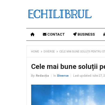
CONTACT
BUSINESS
HOME
DIVERSE
CELE MAI BUNE SOLUȚII PENTRU 
Cele mai bune soluții p
By:
Redacția
In:
Diverse
Last updated:
iulie 27, 
|
|