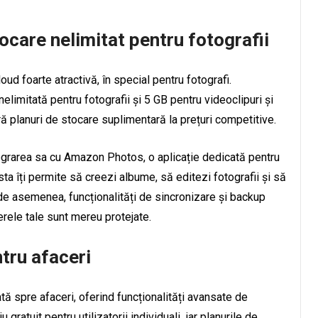
ocare nelimitat pentru fotografii
ud foarte atractivă, în special pentru fotografi.
mitată pentru fotografii și 5 GB pentru videoclipuri și
 planuri de stocare suplimentară la prețuri competitive.
egrarea sa cu Amazon Photos, o aplicație dedicată pentru
sta îți permite să creezi albume, să editezi fotografii și să
 de asemenea, funcționalități de sincronizare și backup
erele tale sunt mereu protejate.
tru afaceri
tă spre afaceri, oferind funcționalități avansate de
gratuit pentru utilizatorii individuali, iar planurile de