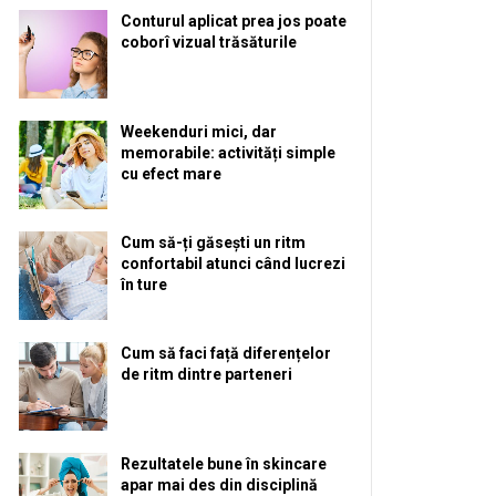
Conturul aplicat prea jos poate
coborî vizual trăsăturile
Weekenduri mici, dar
memorabile: activități simple
cu efect mare
Cum să-ți găsești un ritm
confortabil atunci când lucrezi
în ture
Cum să faci față diferențelor
de ritm dintre parteneri
Rezultatele bune în skincare
apar mai des din disciplină