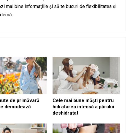
i mai bine informațiile și să te bucuri de flexibilitatea și
odernă.
inute de primăvară
Cele mai bune măști pentru
 se demodează
hidratarea intensă a părului
deshidratat