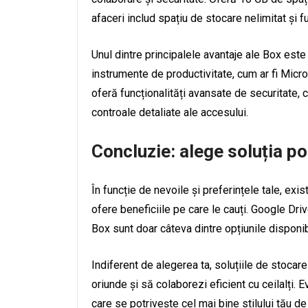
afaceri includ spațiu de stocare nelimitat și f
Unul dintre principalele avantaje ale Box este
instrumente de productivitate, cum ar fi Mic
oferă funcționalități avansate de securitate, cu
controale detaliate ale accesului.
Concluzie: alege soluția po
În funcție de nevoile și preferințele tale, exi
ofere beneficiile pe care le cauți. Google Dr
Box sunt doar câteva dintre opțiunile disponibi
Indiferent de alegerea ta, soluțiile de stocare
oriunde și să colaborezi eficient cu ceilalți. 
care se potrivește cel mai bine stilului tău de