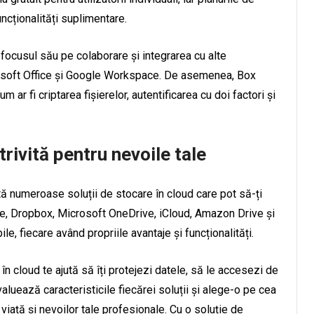
uncționalități suplimentare.
 focusul său pe colaborare și integrarea cu alte
rosoft Office și Google Workspace. De asemenea, Box
m ar fi criptarea fișierelor, autentificarea cu doi factori și
trivită pentru nevoile tale
stă numeroase soluții de stocare în cloud care pot să-ți
ive, Dropbox, Microsoft OneDrive, iCloud, Amazon Drive și
le, fiecare având propriile avantaje și funcționalități.
 în cloud te ajută să îți protejezi datele, să le accesezi de
Evaluează caracteristicile fiecărei soluții și alege-o pe cea
 viață și nevoilor tale profesionale. Cu o soluție de