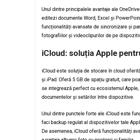
Unul dintre principalele avantaje ale OneDrive
editezi documente Word, Excel și PowerPoin
funcționalități avansate de sincronizare și pa
fotografiilor și videoclipurilor de pe dispozit
iCloud: soluția Apple pentr
iCloud este soluția de stocare în cloud oferită
și iPad. Oferă 5 GB de spațiu gratuit, care poa
se integrează perfect cu ecosistemul Apple, 
documentelor și setărilor între dispozitive.
Unul dintre punctele forte ale iCloud este fu
faci backup regulat al dispozitivelor tale App
De asemenea, iCloud oferă funcționalități avan
a partaja albume foto cu prietenii și familia.