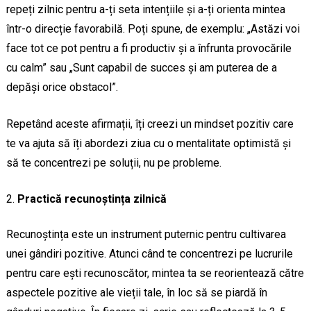
repeți zilnic pentru a-ți seta intențiile și a-ți orienta mintea
într-o direcție favorabilă. Poți spune, de exemplu: „Astăzi voi
face tot ce pot pentru a fi productiv și a înfrunta provocările
cu calm” sau „Sunt capabil de succes și am puterea de a
depăși orice obstacol”.
Repetând aceste afirmații, îți creezi un mindset pozitiv care
te va ajuta să îți abordezi ziua cu o mentalitate optimistă și
să te concentrezi pe soluții, nu pe probleme.
Practică recunoștința zilnică
Recunoștința este un instrument puternic pentru cultivarea
unei gândiri pozitive. Atunci când te concentrezi pe lucrurile
pentru care ești recunoscător, mintea ta se reorientează către
aspectele pozitive ale vieții tale, în loc să se piardă în