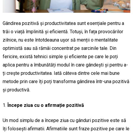
Gândirea pozitivă și productivitatea sunt esențiale pentru a
trăi o viață împlinită și eficientă. Totuși, în fața provocărilor
zilnice, nu este întotdeauna ușor să menții o mentalitate
optimistă sau să rămâi concentrat pe sarcinile tale. Din
fericire, există tehnici simple și eficiente pe care le poți
aplica pentru a îmbunătăți modul în care gândești și pentru a-
ți crește productivitatea. Iată câteva dintre cele mai bune
metode prin care îți poți transforma gândirea într-una pozitivă
și productivă.
Începe ziua cu o afirmație pozitivă
Un mod simplu de a începe ziua cu gânduri pozitive este să
îți folosești afirmatii. Afirmatiile sunt fraze pozitive pe care le