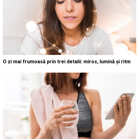
O zi mai frumoasă prin trei detalii: miros, lumină și ritm