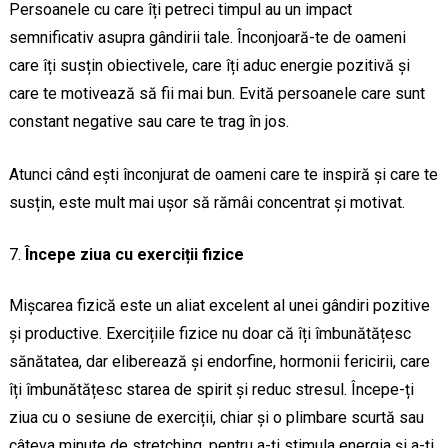
Persoanele cu care îți petreci timpul au un impact
semnificativ asupra gândirii tale. Înconjoară-te de oameni
care îți susțin obiectivele, care îți aduc energie pozitivă și
care te motivează să fii mai bun. Evită persoanele care sunt
constant negative sau care te trag în jos.
Atunci când ești înconjurat de oameni care te inspiră și care te
susțin, este mult mai ușor să rămâi concentrat și motivat.
Începe ziua cu exerciții fizice
Mișcarea fizică este un aliat excelent al unei gândiri pozitive
și productive. Exercițiile fizice nu doar că îți îmbunătățesc
sănătatea, dar eliberează și endorfine, hormonii fericirii, care
îți îmbunătățesc starea de spirit și reduc stresul. Începe-ți
ziua cu o sesiune de exerciții, chiar și o plimbare scurtă sau
câteva minute de stretching, pentru a-ți stimula energia și a-ți