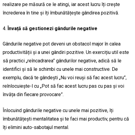
realizare pe măsură ce le atingi, iar acest lucru îți crește
încrederea în tine și îți îmbunătățește gândirea pozitivă.
Învață să gestionezi gândurile negative
Gândurile negative pot deveni un obstacol major în calea
productivității și a unei gândiri pozitive. Un exercițiu util este
să practici „reîncadrarea” gândurilor negative, adică să le
identifici și să le schimbi cu unele mai constructive. De
exemplu, dacă te gândești „Nu voi reuși să fac acest lucru”,
reînlocuiește-l cu „Pot să fac acest lucru pas cu pas și voi
învăța din fiecare provocare”.
Înlocuind gândurile negative cu unele mai pozitive, îți
îmbunătățești mentalitatea și te faci mai productiv, pentru că
îți elimini auto-sabotajul mental.