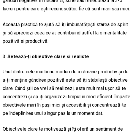
gânduri negative. În fiecare zi, scrie sau reflectează la 3-5
lucruri pentru care ești recunoscător, fie că sunt mari sau mici.
Această practică te ajută să îți îmbunătățești starea de spirit
și să apreciezi ceea ce ai, contribuind astfel la o mentalitate
pozitivă și productivă.
Setează-ți obiective clare și realiste
Unul dintre cele mai bune moduri de a rămâne productiv și de
a-ți menține gândirea pozitivă este să îți stabilești obiective
clare. Când știi ce vrei să realizezi, este mult mai ușor să te
concentrezi și să îți organizezi timpul în mod eficient. Împarte
obiectivele mari în pași mici și accesibili și concentrează-te
pe îndeplinirea unui singur pas la un moment dat.
Obiectivele clare te motivează și îți oferă un sentiment de