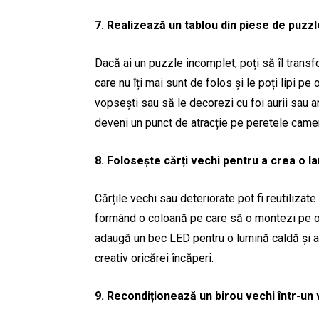
7. Realizează un tablou din piese de puzzl
Dacă ai un puzzle incomplet, poți să îl transf
care nu îți mai sunt de folos și le poți lipi p
vopsești sau să le decorezi cu foi aurii sau 
deveni un punct de atracție pe peretele camer
8. Folosește cărți vechi pentru a crea o l
Cărțile vechi sau deteriorate pot fi reutilizat
formând o coloană pe care să o montezi pe o 
adaugă un bec LED pentru o lumină caldă și am
creativ oricărei încăperi.
9. Recondiționează un birou vechi într-un 