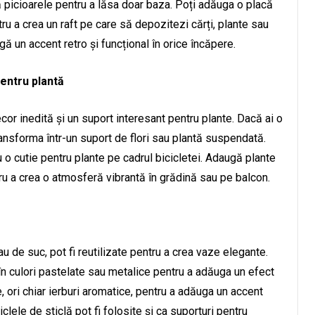
ă picioarele pentru a lăsa doar baza. Poți adăuga o placă
u a crea un raft pe care să depozitezi cărți, plante sau
 un accent retro și funcțional în orice încăpere.
pentru plantă
or inedită și un suport interesant pentru plante. Dacă ai o
transforma într-un suport de flori sau plantă suspendată.
 o cutie pentru plante pe cadrul bicicletei. Adaugă plante
tru a crea o atmosferă vibrantă în grădină sau pe balcon.
sau de suc, pot fi reutilizate pentru a crea vaze elegante.
 în culori pastelate sau metalice pentru a adăuga un efect
 ori chiar ierburi aromatice, pentru a adăuga un accent
clele de sticlă pot fi folosite și ca suporturi pentru