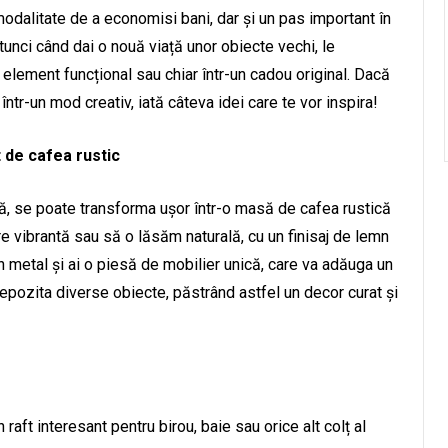
modalitate de a economisi bani, dar și un pas important în
tunci când dai o nouă viață unor obiecte vechi, le
n element funcțional sau chiar într-un cadou original. Dacă
într-un mod creativ, iată câteva idei care te vor inspira!
 de cafea rustic
ă, se poate transforma ușor într-o masă de cafea rustică
are vibrantă sau să o lăsăm naturală, cu un finisaj de lemn
n metal și ai o piesă de mobilier unică, care va adăuga un
i depozita diverse obiecte, păstrând astfel un decor curat și
aft interesant pentru birou, baie sau orice alt colț al