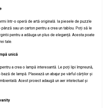
e
ormi într-o operă de artă originală. Ia piesele de puzzle
e o pânză sau un carton pentru a crea un tablou. Poți să le
argintii pentru a adăuga un plus de eleganță. Acesta poate
ei tale.
ampă unică
e pentru a crea o lampă interesantă. Le poți lipi împreună,
bază de lampă. Plasează un abajur pe vârful cărților și
bientală. Acest proiect adaugă un aer intelectual și
vanity