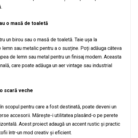
.
sau o masă de toaletă
u un birou sau o masă de toaletă. Taie ușa la
 lemn sau metalic pentru a o susține. Poți adăuga câteva
napea de lemn sau metal pentru un finisaj modern. Aceasta
onală, care poate adăuga un aer vintage sau industrial
-o scară veche
ă în scopul pentru care a fost destinată, poate deveni un
erse accesorii. Mărește-i utilitatea plasând-o pe perete
zontală. Acest proiect adaugă un accent rustic și practic
ofii într-un mod creativ și eficient.