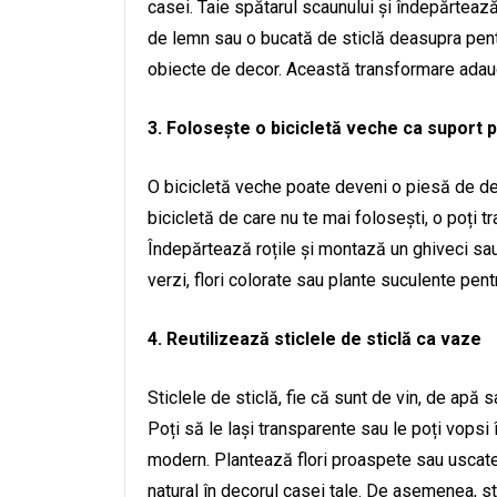
casei. Taie spătarul scaunului și îndepărteaz
de lemn sau o bucată de sticlă deasupra pentr
obiecte de decor. Această transformare adaugă
3. Folosește o bicicletă veche ca suport 
O bicicletă veche poate deveni o piesă de dec
bicicletă de care nu te mai folosești, o poți 
Îndepărtează roțile și montază un ghiveci sau
verzi, flori colorate sau plante suculente pen
4. Reutilizează sticlele de sticlă ca vaze
Sticlele de sticlă, fie că sunt de vin, de apă 
Poți să le lași transparente sau le poți vopsi
modern. Plantează flori proaspete sau uscate,
natural în decorul casei tale. De asemenea, sti