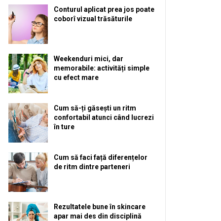
Conturul aplicat prea jos poate
coborî vizual trăsăturile
Weekenduri mici, dar
memorabile: activități simple
cu efect mare
Cum să-ți găsești un ritm
confortabil atunci când lucrezi
în ture
Cum să faci față diferențelor
de ritm dintre parteneri
Rezultatele bune în skincare
apar mai des din disciplină