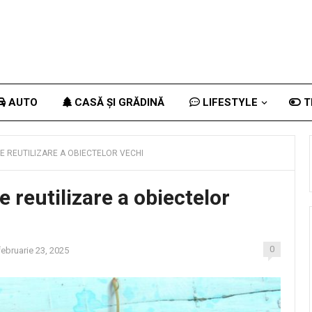
AUTO
CASĂ ȘI GRĂDINĂ
LIFESTYLE
T
DE REUTILIZARE A OBIECTELOR VECHI
e reutilizare a obiectelor
0
ebruarie 23, 2025