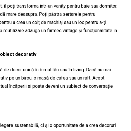
, îl poți transforma într-un vanity pentru baie sau dormitor.
ndă mare deasupra. Poți păstra sertarele pentru
ntru a crea un colț de machiaj sau un loc pentru a-ți
reutilizare adaugă un farmec vintage și funcționalitate în
 obiect decorativ
de decor unică în biroul tău sau în living. Dacă nu mai
rativ pe un birou, o masă de cafea sau un raft. Acest
ctual încăperii și poate deveni un subiect de conversație
legere sustenabilă, ci și o oportunitate de a crea decoruri