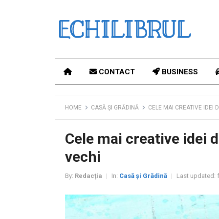
CONTACT
BUSINESS
HOME
CASĂ ȘI GRĂDINĂ
CELE MAI CREATIVE IDEI 
Cele mai creative idei d
vechi
By:
Redacția
In:
Casă și Grădină
Last updated:
f
|
|