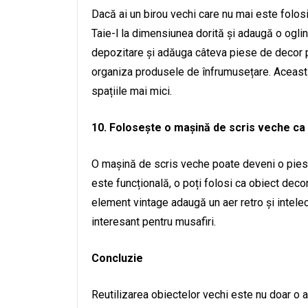
Dacă ai un birou vechi care nu mai este folosit
Taie-l la dimensiunea dorită și adaugă o ogli
depozitare și adăuga câteva piese de decor pe
organiza produsele de înfrumusețare. Această 
spațiile mai mici.
10. Folosește o mașină de scris veche ca
O mașină de scris veche poate deveni o piesă 
este funcțională, o poți folosi ca obiect deco
element vintage adaugă un aer retro și intele
interesant pentru musafiri.
Concluzie
Reutilizarea obiectelor vechi este nu doar o a