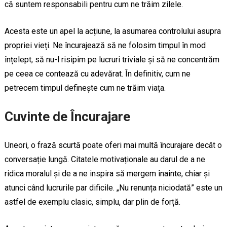
că suntem responsabili pentru cum ne trăim zilele.
Acesta este un apel la acțiune, la asumarea controlului asupra
propriei vieți. Ne încurajează să ne folosim timpul în mod
înțelept, să nu-l risipim pe lucruri triviale și să ne concentrăm
pe ceea ce contează cu adevărat. În definitiv, cum ne
petrecem timpul definește cum ne trăim viața.
Cuvinte de Încurajare
Uneori, o frază scurtă poate oferi mai multă încurajare decât o
conversație lungă. Citatele motivaționale au darul de a ne
ridica moralul și de a ne inspira să mergem înainte, chiar și
atunci când lucrurile par dificile. „Nu renunța niciodată” este un
astfel de exemplu clasic, simplu, dar plin de forță.