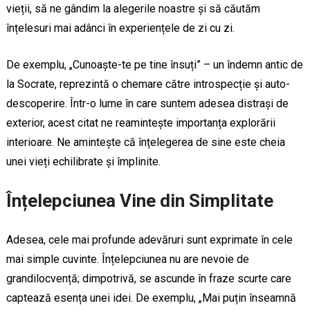
vieții, să ne gândim la alegerile noastre și să căutăm
înțelesuri mai adânci în experiențele de zi cu zi.
De exemplu, „Cunoaște-te pe tine însuți” – un îndemn antic de
la Socrate, reprezintă o chemare către introspecție și auto-
descoperire. Într-o lume în care suntem adesea distrași de
exterior, acest citat ne reamintește importanța explorării
interioare. Ne amintește că înțelegerea de sine este cheia
unei vieți echilibrate și împlinite.
Înțelepciunea Vine din Simplitate
Adesea, cele mai profunde adevăruri sunt exprimate în cele
mai simple cuvinte. Înțelepciunea nu are nevoie de
grandilocvență; dimpotrivă, se ascunde în fraze scurte care
captează esența unei idei. De exemplu, „Mai puțin înseamnă