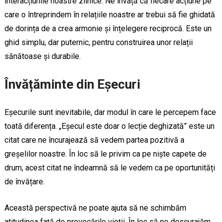
interacțiunile noastre zilnice. Ne învață că fiecare acțiune pe
care o întreprindem în relațiile noastre ar trebui să fie ghidată
de dorința de a crea armonie și înțelegere reciprocă. Este un
ghid simplu, dar puternic, pentru construirea unor relații
sănătoase și durabile.
Învățăminte din Eșecuri
Eșecurile sunt inevitabile, dar modul în care le percepem face
toată diferența. „Eșecul este doar o lecție deghizată” este un
citat care ne încurajează să vedem partea pozitivă a
greșelilor noastre. În loc să le privim ca pe niște capete de
drum, acest citat ne îndeamnă să le vedem ca pe oportunități
de învățare.
Această perspectivă ne poate ajuta să ne schimbăm
atitudinea față de provocările vieții. În loc să ne descurajăm,