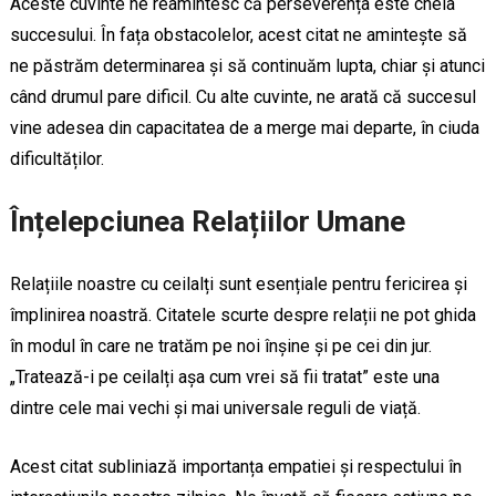
Aceste cuvinte ne reamintesc că perseverența este cheia
succesului. În fața obstacolelor, acest citat ne amintește să
ne păstrăm determinarea și să continuăm lupta, chiar și atunci
când drumul pare dificil. Cu alte cuvinte, ne arată că succesul
vine adesea din capacitatea de a merge mai departe, în ciuda
dificultăților.
Înțelepciunea Relațiilor Umane
Relațiile noastre cu ceilalți sunt esențiale pentru fericirea și
împlinirea noastră. Citatele scurte despre relații ne pot ghida
în modul în care ne tratăm pe noi înșine și pe cei din jur.
„Tratează-i pe ceilalți așa cum vrei să fii tratat” este una
dintre cele mai vechi și mai universale reguli de viață.
Acest citat subliniază importanța empatiei și respectului în