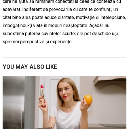
care ne ajută să rămânem conectați la ceea ce contează cu
adevărat. Indiferent de provocările cu care te confrunți, un
citat bine ales poate aduce claritate, motivație și înțelepciune,
îmbogățindu-ți viața în moduri neașteptate. Așadar, nu
subestima puterea cuvintelor scurte; ele pot deschide uși
spre noi perspective și experiențe.
YOU MAY ALSO LIKE