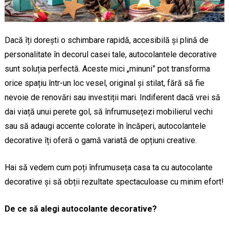
Dacă îți dorești o schimbare rapidă, accesibilă și plină de
personalitate în decorul casei tale, autocolantele decorative
sunt soluția perfectă. Aceste mici „minuni” pot transforma
orice spațiu într-un loc vesel, original și stilat, fără să fie
nevoie de renovări sau investiții mari. Indiferent dacă vrei să
dai viață unui perete gol, să înfrumusețezi mobilierul vechi
sau să adaugi accente colorate în încăperi, autocolantele
decorative îți oferă o gamă variată de opțiuni creative.
Hai să vedem cum poți înfrumuseța casa ta cu autocolante
decorative și să obții rezultate spectaculoase cu minim efort!
De ce să alegi autocolante decorative?