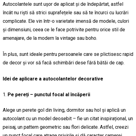
Autocolantele sunt ușor de aplicat și de îndepărtat, astfel
încât nu riști să strici suprafețele sau să te încurci cu lucrări
complicate. Ele vin într-o varietate imensă de modele, culori
și dimensiuni, ceea ce le face potrivite pentru orice stil de
amenajare, de la modern la vintage sau boho.
În plus, sunt ideale pentru persoanele care se plictisesc rapid
de decor și vor să facă schimbări dese fără bătăi de cap.
Idei de aplicare a autocolantelor decorative
Pe pereți – punctul focal al încăperii
Alege un perete gol din living, dormitor sau hol și aplică un
autocolant cu un model deosebit – fie un citat inspirațional, un
peisaj, un pattern geometric sau flori delicate. Astfel, creezi
un punct focal care atrage privirile și dă caracter camerei.