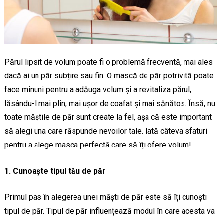
Părul lipsit de volum poate fi o problemă frecventă, mai ales
dacă ai un păr subțire sau fin. O mască de păr potrivită poate
face minuni pentru a adăuga volum și a revitaliza părul,
lăsându-l mai plin, mai ușor de coafat și mai sănătos. Însă, nu
toate măștile de păr sunt create la fel, așa că este important
să alegi una care răspunde nevoilor tale. Iată câteva sfaturi
pentru a alege masca perfectă care să îți ofere volum!
1. Cunoaște tipul tău de păr
Primul pas în alegerea unei măști de păr este să îți cunoști
tipul de păr. Tipul de păr influențează modul în care acesta va