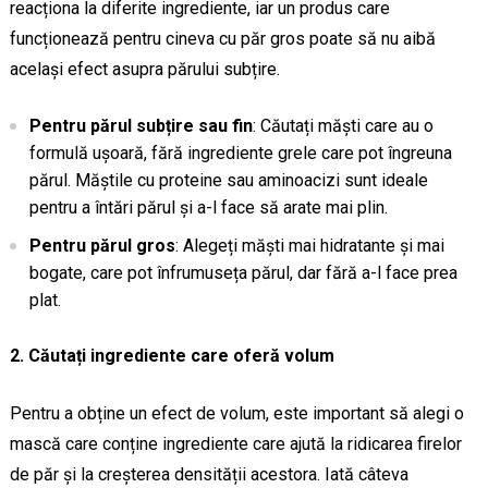
reacționa la diferite ingrediente, iar un produs care
funcționează pentru cineva cu păr gros poate să nu aibă
același efect asupra părului subțire.
Pentru părul subțire sau fin
: Căutați măști care au o
formulă ușoară, fără ingrediente grele care pot îngreuna
părul. Măștile cu proteine sau aminoacizi sunt ideale
pentru a întări părul și a-l face să arate mai plin.
Pentru părul gros
: Alegeți măști mai hidratante și mai
bogate, care pot înfrumuseța părul, dar fără a-l face prea
plat.
2. Căutați ingrediente care oferă volum
Pentru a obține un efect de volum, este important să alegi o
mască care conține ingrediente care ajută la ridicarea firelor
de păr și la creșterea densității acestora. Iată câteva