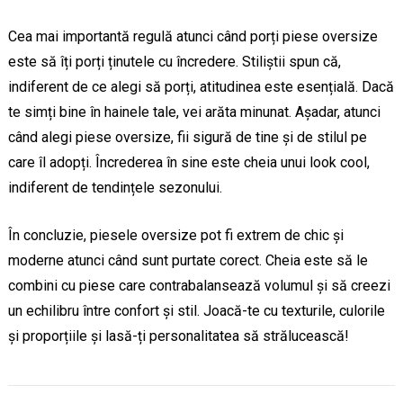
Cea mai importantă regulă atunci când porți piese oversize
este să îți porți ținutele cu încredere. Stiliștii spun că,
indiferent de ce alegi să porți, atitudinea este esențială. Dacă
te simți bine în hainele tale, vei arăta minunat. Așadar, atunci
când alegi piese oversize, fii sigură de tine și de stilul pe
care îl adopți. Încrederea în sine este cheia unui look cool,
indiferent de tendințele sezonului.
În concluzie, piesele oversize pot fi extrem de chic și
moderne atunci când sunt purtate corect. Cheia este să le
combini cu piese care contrabalansează volumul și să creezi
un echilibru între confort și stil. Joacă-te cu texturile, culorile
și proporțiile și lasă-ți personalitatea să strălucească!