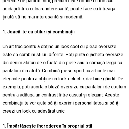
pereche de pantofi cool, precum niște botine cu toc sau
adidași într-o culoare interesantă, poate face ca întreaga
ținută să fie mai interesantă și modernă.
Joacă-te cu stiluri și combinații
Un alt truc pentru a obține un look cool cu piese oversize
este să combini stiluri diferite. Poți purta o jachetă oversize
din denim alături de o fustă din piele sau o cămașă largă cu
pantaloni din stofă. Combină piese sport cu articole mai
elegante pentru a obține un look eclectic, dar bine gândit. De
exemplu, poți asorta o bluză oversize cu pantaloni de costum
pentru a adăuga un contrast între casual și elegant. Aceste
combinații te vor ajuta să îți exprimi personalitatea și să îți
creezi un look cu adevărat unic.
Împărtășește încrederea în propriul stil