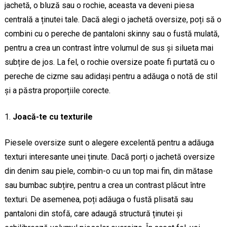
jachetă, o bluză sau o rochie, aceasta va deveni piesa
centrală a ținutei tale. Dacă alegi o jachetă oversize, poți să o
combini cu o pereche de pantaloni skinny sau o fustă mulată,
pentru a crea un contrast între volumul de sus și silueta mai
subțire de jos. La fel, o rochie oversize poate fi purtată cu o
pereche de cizme sau adidași pentru a adăuga o notă de stil
și a păstra proporțiile corecte.
Joacă-te cu texturile
Piesele oversize sunt o alegere excelentă pentru a adăuga
texturi interesante unei ținute. Dacă porți o jachetă oversize
din denim sau piele, combin-o cu un top mai fin, din mătase
sau bumbac subțire, pentru a crea un contrast plăcut între
texturi. De asemenea, poți adăuga o fustă plisată sau
pantaloni din stofă, care adaugă structură ținutei și