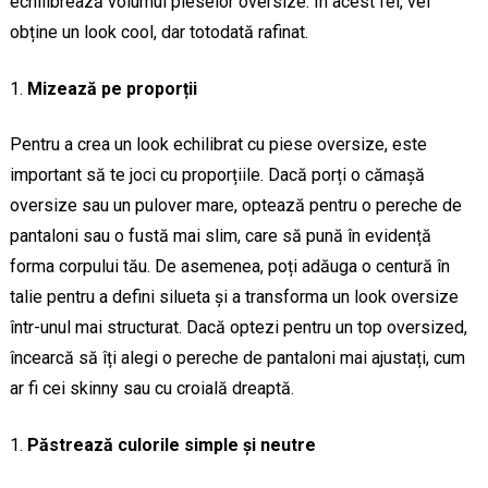
echilibrează volumul pieselor oversize. În acest fel, vei
obține un look cool, dar totodată rafinat.
Mizează pe proporții
Pentru a crea un look echilibrat cu piese oversize, este
important să te joci cu proporțiile. Dacă porți o cămașă
oversize sau un pulover mare, optează pentru o pereche de
pantaloni sau o fustă mai slim, care să pună în evidență
forma corpului tău. De asemenea, poți adăuga o centură în
talie pentru a defini silueta și a transforma un look oversize
într-unul mai structurat. Dacă optezi pentru un top oversized,
încearcă să îți alegi o pereche de pantaloni mai ajustați, cum
ar fi cei skinny sau cu croială dreaptă.
Păstrează culorile simple și neutre