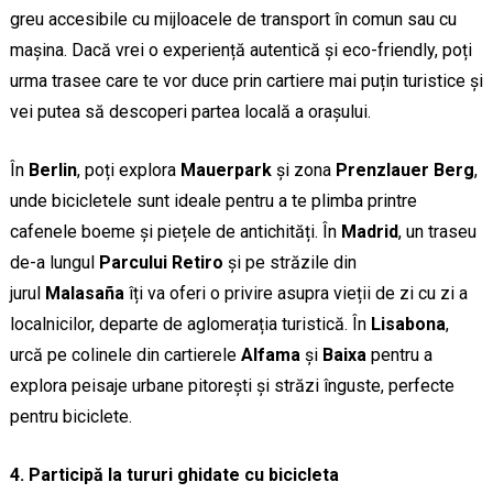
greu accesibile cu mijloacele de transport în comun sau cu
mașina. Dacă vrei o experiență autentică și eco-friendly, poți
urma trasee care te vor duce prin cartiere mai puțin turistice și
vei putea să descoperi partea locală a orașului.
În
Berlin
, poți explora
Mauerpark
și zona
Prenzlauer Berg
,
unde bicicletele sunt ideale pentru a te plimba printre
cafenele boeme și piețele de antichități. În
Madrid
, un traseu
de-a lungul
Parcului Retiro
și pe străzile din
jurul
Malasaña
îți va oferi o privire asupra vieții de zi cu zi a
localnicilor, departe de aglomerația turistică. În
Lisabona
,
urcă pe colinele din cartierele
Alfama
și
Baixa
pentru a
explora peisaje urbane pitorești și străzi înguste, perfecte
pentru biciclete.
4. Participă la tururi ghidate cu bicicleta