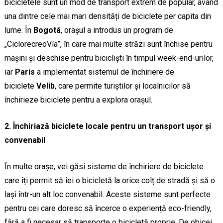
bicicletele sunt un mod de transport extrem de popular, având
una dintre cele mai mari densități de biciclete per capita din
lume. În
Bogotá
, orașul a introdus un program de
„CiclorecreoVía”, în care mai multe străzi sunt închise pentru
mașini și deschise pentru bicicliști în timpul week-end-urilor,
iar
Paris
a implementat sistemul de închiriere de
biciclete
Velib
, care permite turiștilor și localnicilor să
închirieze biciclete pentru a explora orașul.
2. Închiriază biciclete locale pentru un transport ușor și
convenabil
În multe orașe, vei găsi sisteme de închiriere de biciclete
care îți permit să iei o bicicletă la orice colț de stradă și să o
lași într-un alt loc convenabil. Aceste sisteme sunt perfecte
pentru cei care doresc să încerce o experiență eco-friendly,
fără a fi necesar să transporte o bicicletă proprie. De obicei,