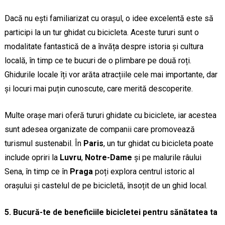
Dacă nu ești familiarizat cu orașul, o idee excelentă este să
participi la un tur ghidat cu bicicleta. Aceste tururi sunt o
modalitate fantastică de a învăța despre istoria și cultura
locală, în timp ce te bucuri de o plimbare pe două roți.
Ghidurile locale îți vor arăta atracțiile cele mai importante, dar
și locuri mai puțin cunoscute, care merită descoperite.
Multe orașe mari oferă tururi ghidate cu biciclete, iar acestea
sunt adesea organizate de companii care promovează
turismul sustenabil. În
Paris
, un tur ghidat cu bicicleta poate
include opriri la
Luvru
,
Notre-Dame
și pe malurile râului
Sena, în timp ce în
Praga
poți explora centrul istoric al
orașului și castelul de pe bicicletă, însoțit de un ghid local.
5. Bucură-te de beneficiile bicicletei pentru sănătatea ta