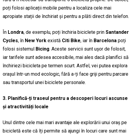
poți folosi aplicații mobile pentru a localiza cele mai
apropiate stații de închiriat și pentru a plăti direct din telefon.
În
Londra
, de exemplu, poți închiria biciclete prin
Santander
Cycles
, în
New York
există
Citi Bike
, iar în
Barcelona
poți
folosi sistemul
Bicing
. Aceste servicii sunt ușor de folosit,
iar tarifele sunt adesea accesibile, mai ales dacă planifici să
închiriezi bicicleta pe termen scurt. Astfel, vei putea explora
orașul într-un mod ecologic, fără a-ți face griji pentru parcare
sau transportul unei biciclete personale.
3. Planifică-ți traseul pentru a descoperi locuri ascunse
și atractivități locale
Unul dintre cele mai mari avantaje ale explorării unui oraș pe
bicicletă este că îți permite să ajungi în locuri care sunt mai