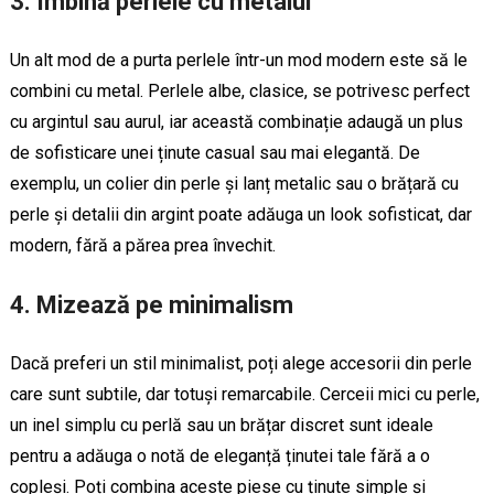
3.
Îmbină perlele cu metalul
Un alt mod de a purta perlele într-un mod modern este să le
combini cu metal. Perlele albe, clasice, se potrivesc perfect
cu argintul sau aurul, iar această combinație adaugă un plus
de sofisticare unei ținute casual sau mai elegantă. De
exemplu, un colier din perle și lanț metalic sau o brățară cu
perle și detalii din argint poate adăuga un look sofisticat, dar
modern, fără a părea prea învechit.
4.
Mizează pe minimalism
Dacă preferi un stil minimalist, poți alege accesorii din perle
care sunt subtile, dar totuși remarcabile. Cerceii mici cu perle,
un inel simplu cu perlă sau un brățar discret sunt ideale
pentru a adăuga o notă de eleganță ținutei tale fără a o
copleși. Poți combina aceste piese cu ținute simple și