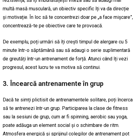
rezistența, să îți îmbunătățești viteza sau să adaugi mai
multă masă musculară, un obiectiv specific îți va da direcție
și motivație. În loc să te concentrezi doar pe „a face mișcare”,
concentrează-te pe obiective care te provoacă.
De exemplu, poți urmări să îți crești timpul de alergare cu 5
minute într-o săptămână sau să adaugi o serie suplimentară
de greutăți într-un antrenament de forță. Atunci când îți vezi
progresul, acest lucru te va motiva să continui.
3.
Încearcă antrenamente în grup
Dacă te simți plictisit de antrenamentele solitare, poți încerca
să te antrenezi într-un grup. Participarea la clase de fitness
sau la sesiuni de grup, cum ar fi spinning, aerobic sau yoga,
poate adăuga un element social și o schimbare de ritm.
Atmosfera energică și sprijinul colegilor de antrenament pot