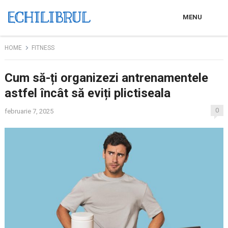
MENU
HOME
FITNESS
Cum să-ți organizezi antrenamentele
astfel încât să eviți plictiseala
0
februarie 7, 2025