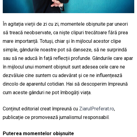
În agitația vieții de zi cu zi, momentele obișnuite par uneori
să treacă neobservate, ca niște clipuri trecătoare fără prea
mare importanță. Totuși, chiar și în mijlocul acestor clipe
simple, gândurile noastre pot să danseze, să ne surprindă
sau să ne aducă în față reflecții profunde. Gândurile care apar
în mijlocul unui moment obișnuit sunt adesea cele care ne
dezvăluie cine suntem cu adevărat și ce ne influențează
dincolo de aparentul cotidian. Hai să descoperim împreună
cum aceste gânduri ne pot îmbogăți viața.
Conținut editorial creat împreună cu
ZiarulPreferat.ro
,
publicație ce promovează jurnalismul responsabil.
Puterea momentelor obișnuite