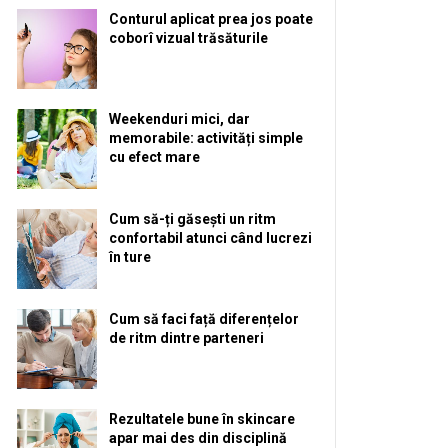
Conturul aplicat prea jos poate
coborî vizual trăsăturile
Weekenduri mici, dar
memorabile: activități simple
cu efect mare
Cum să-ți găsești un ritm
confortabil atunci când lucrezi
în ture
Cum să faci față diferențelor
de ritm dintre parteneri
Rezultatele bune în skincare
apar mai des din disciplină