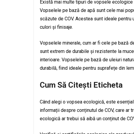
Există mai multe tipuri de vopsele ecologice d
Vopselele pe bază de apă sunt cele mai popula
scăzute de COV. Acestea sunt ideale pentru uti
culori și finisaje.
Vopselele minerale, cum ar fi cele pe bază de
sunt extrem de durabile și rezistente la muceg
interioare. Vopselele pe bază de uleiuri natura
durabilă, fiind ideale pentru suprafețe din lem
Cum Să Citești Eticheta
Când alegi o vopsea ecologică, este esențial 
informații despre conținutul de COV, care ar t
ecologică ar trebui să aibă un conținut de CO