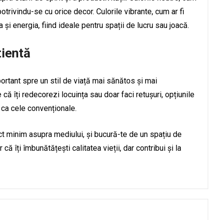
, potrivindu-se cu orice decor. Culorile vibrante, cum ar fi
 și energia, fiind ideale pentru spații de lucru sau joacă.
tientă
rtant spre un stil de viață mai sănătos și mai
că îți redecorezi locuința sau doar faci retușuri, opțiunile
 ca cele convenționale.
ct minim asupra mediului, și bucură-te de un spațiu de
că îți îmbunătățești calitatea vieții, dar contribui și la