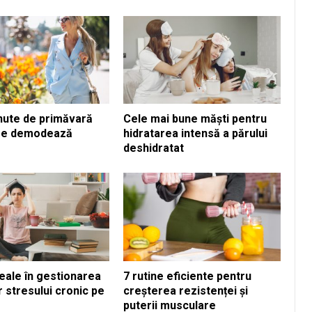
inute de primăvară
Cele mai bune măști pentru
 se demodează
hidratarea intensă a părului
deshidratat
eale în gestionarea
7 rutine eficiente pentru
 stresului cronic pe
creșterea rezistenței și
puterii musculare