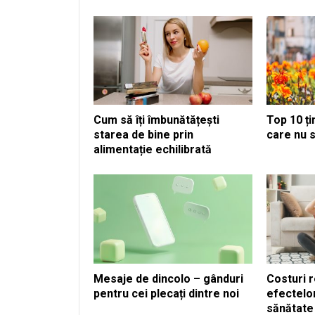
Cum să îți îmbunătățești
Top 10 ț
starea de bine prin
care nu
alimentație echilibrată
Mesaje de dincolo – gânduri
Costuri r
pentru cei plecați dintre noi
efectelor
sănătate