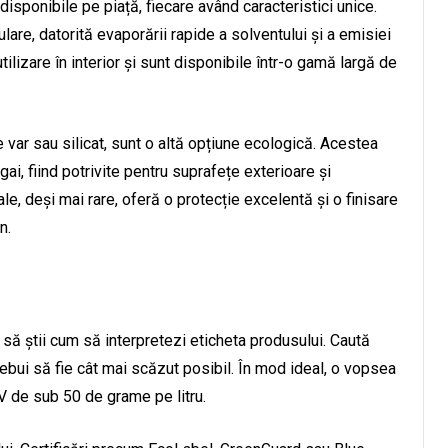
isponibile pe piață, fiecare având caracteristici unice.
re, datorită evaporării rapide a solventului și a emisiei
lizare în interior și sunt disponibile într-o gamă largă de
 var sau silicat, sunt o altă opțiune ecologică. Acestea
ai, fiind potrivite pentru suprafețe exterioare și
le, deși mai rare, oferă o protecție excelentă și o finisare
n.
să știi cum să interpretezi eticheta produsului. Caută
rebui să fie cât mai scăzut posibil. În mod ideal, o vopsea
V de sub 50 de grame pe litru.