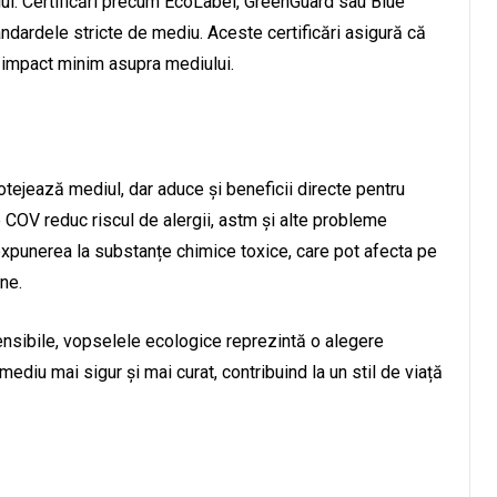
ului. Certificări precum EcoLabel, GreenGuard sau Blue
dardele stricte de mediu. Aceste certificări asigură că
n impact minim asupra mediului.
otejează mediul, dar aduce și beneficii directe pentru
COV reduc riscul de alergii, astm și alte probleme
xpunerea la substanțe chimice toxice, care pot afecta pe
ne.
ensibile, vopselele ecologice reprezintă o alegere
diu mai sigur și mai curat, contribuind la un stil de viață