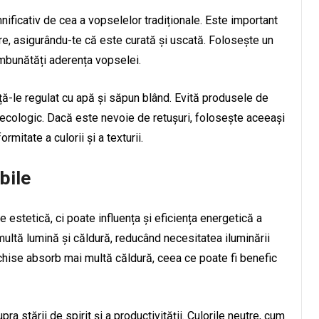
ificativ de cea a vopselelor tradiționale. Este important
re, asigurându-te că este curată și uscată. Folosește un
îmbunătăți aderența vopselei.
ăță-le regulat cu apă și săpun blând. Evită produsele de
l ecologic. Dacă este nevoie de retușuri, folosește aceeași
mitate a culorii și a texturii.
bile
estetică, ci poate influența și eficiența energetică a
 multă lumină și căldură, reducând necesitatea iluminării
le închise absorb mai multă căldură, ceea ce poate fi benefic
 stării de spirit și a productivității. Culorile neutre, cum