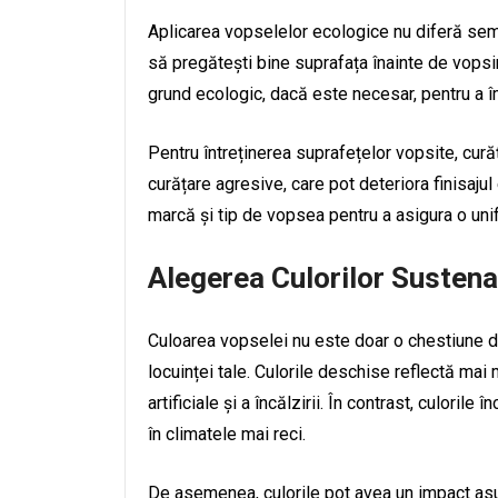
Aplicarea vopselelor ecologice nu diferă semn
să pregătești bine suprafața înainte de vopsi
grund ecologic, dacă este necesar, pentru a 
Pentru întreținerea suprafețelor vopsite, cur
curățare agresive, care pot deteriora finisaju
marcă și tip de vopsea pentru a asigura o unifor
Alegerea Culorilor Sustena
Culoarea vopselei nu este doar o chestiune de 
locuinței tale. Culorile deschise reflectă mai
artificiale și a încălzirii. În contrast, culori
în climatele mai reci.
De asemenea, culorile pot avea un impact asupra