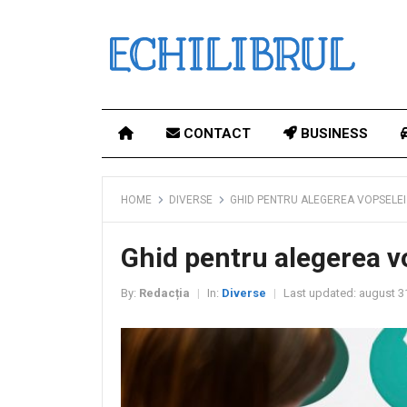
CONTACT
BUSINESS
HOME
DIVERSE
GHID PENTRU ALEGEREA VOPSELEI
Ghid pentru alegerea v
By:
Redacția
In:
Diverse
Last updated:
august 3
|
|