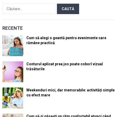
Caută
după:
RECENTE
Cum să alegi o geantă pentru evenimente care
rămâne practică
Conturul aplicat prea jos poate coborî vizual
trăsăturile
Weekenduri mici, dar memorabile: activități simple
cu efect mare
Cum să-ți găsești un ritm confortabil atunci când