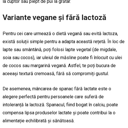
la cuptor sau piept de pui la grătar.
Variante vegane și fără lactoză
Pentru cei care urmează o dietă vegană sau evită lactoza,
există soluții simple pentru a adapta această rețetă. În loc de
lapte sau smântână, poți folosi lapte vegetal (de migdale,
soia sau cocos), iar uleiul de măsline poate fi înlocuit cu ulei
de cocos sau margarină vegană. Astfel, te poți bucura de
aceeași textură cremoasă, fără să compromiți gustul.
De asemenea, mâncarea de spanac fără lactate este o
alegere perfectă pentru persoanele care suferă de
intoleranță la lactoză. Spanacul, fiind bogat în calciu, poate
compensa lipsa produselor lactate și poate contribui la o
alimentație echilibrată și sănătoasă.