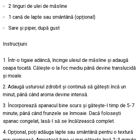
2 linguri de ulei de măsline
1 cană de lapte sau smântână (opțional)
Sare și piper, după gust
Instrucțiuni:
Într-o tigaie adâncă, încinge uleiul de măsline și adaugă
ceapa tocată. Călește-o la foc mediu până devine translucidă
și moale.
Adaugă usturoiul zdrobit și continuă să gătești încă un
minut, până când aroma devine intensă.
Încorporează spanacul bine scurs și gătește-l timp de 5-7
minute, până când frunzele se înmoaie. Dacă folosești
spanac congelat, lasă-l să se încălzească complet.
Opțional, poți adăuga lapte sau smântână pentru o textură
mai cremoasă. Amestecă bine și mai gătește încă 2-3 minute.