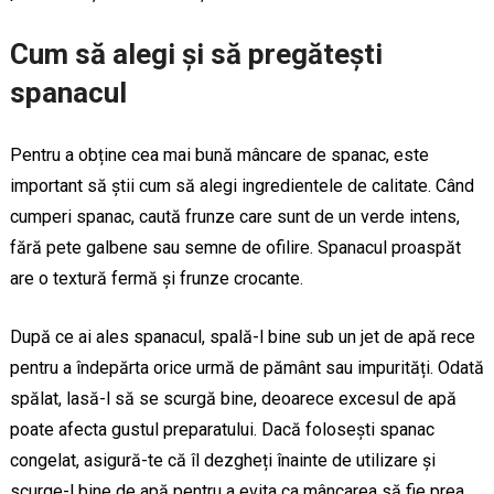
Cum să alegi și să pregătești
spanacul
Pentru a obține cea mai bună mâncare de spanac, este
important să știi cum să alegi ingredientele de calitate. Când
cumperi spanac, caută frunze care sunt de un verde intens,
fără pete galbene sau semne de ofilire. Spanacul proaspăt
are o textură fermă și frunze crocante.
După ce ai ales spanacul, spală-l bine sub un jet de apă rece
pentru a îndepărta orice urmă de pământ sau impurități. Odată
spălat, lasă-l să se scurgă bine, deoarece excesul de apă
poate afecta gustul preparatului. Dacă folosești spanac
congelat, asigură-te că îl dezgheți înainte de utilizare și
scurge-l bine de apă pentru a evita ca mâncarea să fie prea