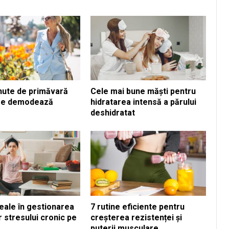
inute de primăvară
Cele mai bune măști pentru
 se demodează
hidratarea intensă a părului
deshidratat
eale în gestionarea
7 rutine eficiente pentru
 stresului cronic pe
creșterea rezistenței și
puterii musculare