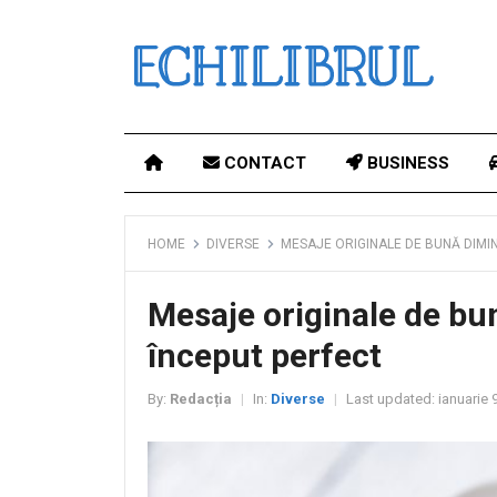
CONTACT
BUSINESS
HOME
DIVERSE
MESAJE ORIGINALE DE BUNĂ DIMI
Mesaje originale de bu
început perfect
By:
Redacția
In:
Diverse
Last updated:
ianuarie 
|
|