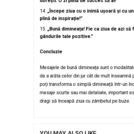
dorești. O zi plină de succes să ai!”
„Începe ziua cu o inimă ușoară și cu un
plină de inspirație!”
„Bună dimineața! Fie ca ziua de azi să f
gândurile tale pozitive.”
Concluzie
Mesajele de bună dimineața sunt o modalitat
de a arăta celor din jur cât de mult înseamnă 
poți transforma o simplă dimineață într-un înc
mesaje scurte sau mai detaliate, important es
dragi să înceapă ziua cu zâmbetul pe buze.
YOU MAY ALSO LIKE