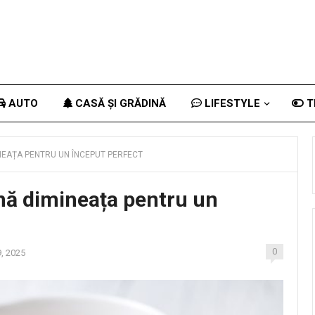
AUTO
CASĂ ȘI GRĂDINĂ
LIFESTYLE
T
NEAȚA PENTRU UN ÎNCEPUT PERFECT
nă dimineața pentru un
0
9, 2025