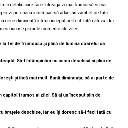
 mic detaliu care face întreaga zi mai frumoasă și mai
surprinzi persoana iubită sau să aduci un zâmbet pe fața
ma orice dimineață într-un început perfect. Iată câteva idei
m și bucurie primele momente ale zilei:
e la fel de frumoasă și plină de lumina soarelui ca
șteaptă. Să-l întâmpinăm cu inima deschisă și plini de
 dorești și încă mai mult. Bună dimineața, să ai parte de
 capitol frumos al zilei. Să ai un început plin de
 brațele deschise, iar eu îți doresc să-i faci față cu