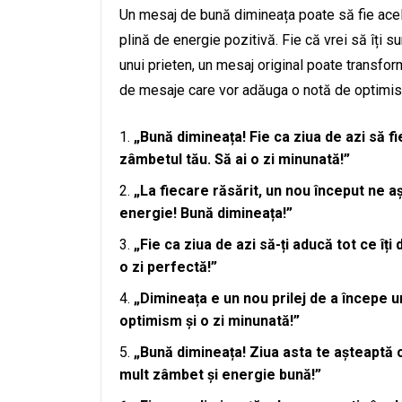
Un mesaj de bună dimineața poate să fie acel
plină de energie pozitivă. Fie că vrei să îți 
unui prieten, un mesaj original poate transfor
de mesaje care vor adăuga o notă de optimis
„Bună dimineața! Fie ca ziua de azi să fi
zâmbetul tău. Să ai o zi minunată!”
„La fiecare răsărit, un nou început ne a
energie! Bună dimineața!”
„Fie ca ziua de azi să-ți aducă tot ce îți
o zi perfectă!”
„Dimineața e un nou prilej de a începe un
optimism și o zi minunată!”
„Bună dimineața! Ziua asta te așteaptă cu
mult zâmbet și energie bună!”