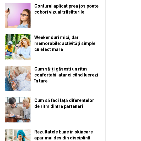
Conturul aplicat prea jos poate
coborî vizual trăsăturile
Weekenduri mici, dar
memorabile: activități simple
cu efect mare
Cum să-ți găsești un ritm
confortabil atunci când lucrezi
în ture
Cum să faci față diferențelor
de ritm dintre parteneri
Rezultatele bune în skincare
apar mai des din disciplină