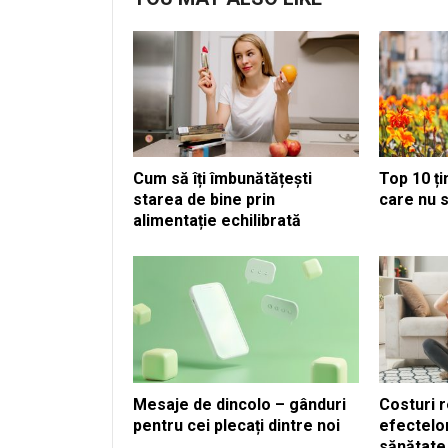
Cum să îți îmbunătățești
Top 10 ț
starea de bine prin
care nu
alimentație echilibrată
Mesaje de dincolo – gânduri
Costuri r
pentru cei plecați dintre noi
efectelor
sănătate