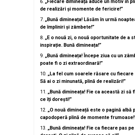
„Fiecare dimineață aduce un motiv în plus
de realizări și momente de fericire!”
„Bună dimineața! Lăsăm în urmă noaptea și
de împliniri și zâmbete!”
„E o nouă zi, o nouă oportunitate de a st
inspirație. Bună dimineața!”
„Bună dimineața! Începe ziua cu un zâmb
poate fi o zi extraordinară!”
„La fel cum soarele răsare cu fiecare di
Să ai o zi minunată, plină de realizări!”
„Bună dimineața! Fie ca această zi să fi
ce îți dorești!”
„O nouă dimineață este o pagină albă pe
capodoperă plină de momente frumoase!
„Bună dimineața! Fie ca fiecare pas pe 