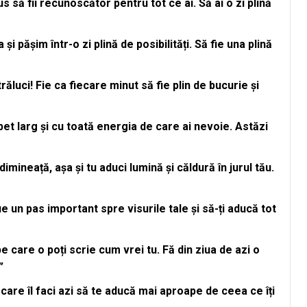
 să fii recunoscător pentru tot ce ai. Să ai o zi plină
 pășim într-o zi plină de posibilități. Să fie una plină
răluci! Fie ca fiecare minut să fie plin de bucurie și
et larg și cu toată energia de care ai nevoie. Astăzi
mineață, așa și tu aduci lumină și căldură în jurul tău.
e un pas important spre visurile tale și să-ți aducă tot
 care o poți scrie cum vrei tu. Fă din ziua de azi o
”
care îl faci azi să te aducă mai aproape de ceea ce îți