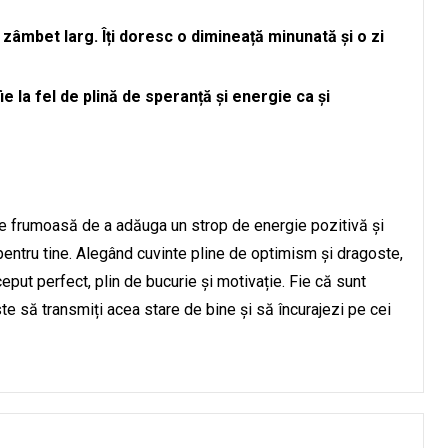
 zâmbet larg. Îți doresc o dimineață minunată și o zi
ie la fel de plină de speranță și energie ca și
e frumoasă de a adăuga un strop de energie pozitivă și
pentru tine. Alegând cuvinte pline de optimism și dragoste,
eput perfect, plin de bucurie și motivație. Fie că sunt
te să transmiți acea stare de bine și să încurajezi pe cei