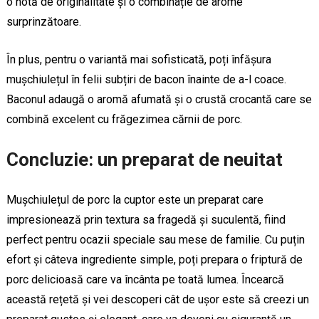
o notă de originalitate și o combinație de arome
surprinzătoare.
În plus, pentru o variantă mai sofisticată, poți înfășura
mușchiulețul în felii subțiri de bacon înainte de a-l coace.
Baconul adaugă o aromă afumată și o crustă crocantă care se
combină excelent cu frăgezimea cărnii de porc.
Concluzie: un preparat de neuitat
Mușchiulețul de porc la cuptor este un preparat care
impresionează prin textura sa fragedă și suculentă, fiind
perfect pentru ocazii speciale sau mese de familie. Cu puțin
efort și câteva ingrediente simple, poți prepara o friptură de
porc delicioasă care va încânta pe toată lumea. Încearcă
această rețetă și vei descoperi cât de ușor este să creezi un