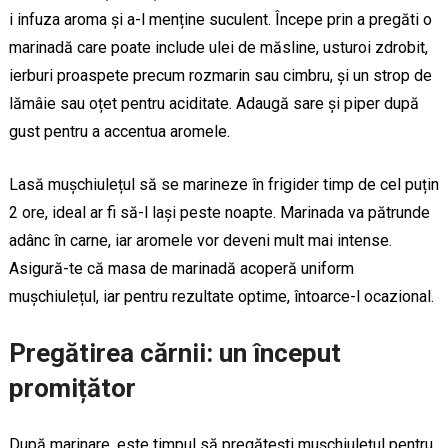
i infuza aroma și a-l menține suculent. Începe prin a pregăti o
marinadă care poate include ulei de măsline, usturoi zdrobit,
ierburi proaspete precum rozmarin sau cimbru, și un strop de
lămâie sau oțet pentru aciditate. Adaugă sare și piper după
gust pentru a accentua aromele.
Lasă mușchiulețul să se marineze în frigider timp de cel puțin
2 ore, ideal ar fi să-l lași peste noapte. Marinada va pătrunde
adânc în carne, iar aromele vor deveni mult mai intense.
Asigură-te că masa de marinadă acoperă uniform
mușchiulețul, iar pentru rezultate optime, întoarce-l ocazional.
Pregătirea cărnii: un început
promițător
După marinare, este timpul să pregătești mușchiulețul pentru