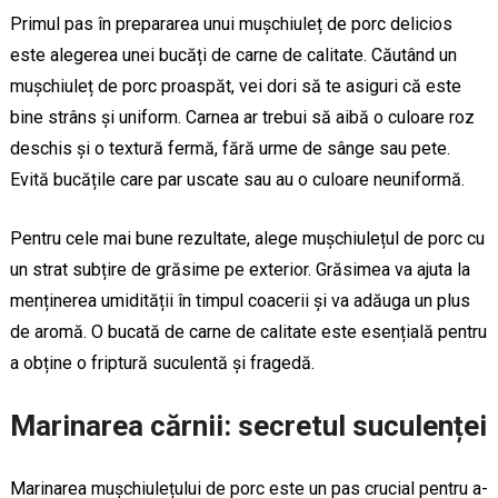
Primul pas în prepararea unui mușchiuleț de porc delicios
este alegerea unei bucăți de carne de calitate. Căutând un
mușchiuleț de porc proaspăt, vei dori să te asiguri că este
bine strâns și uniform. Carnea ar trebui să aibă o culoare roz
deschis și o textură fermă, fără urme de sânge sau pete.
Evită bucățile care par uscate sau au o culoare neuniformă.
Pentru cele mai bune rezultate, alege mușchiulețul de porc cu
un strat subțire de grăsime pe exterior. Grăsimea va ajuta la
menținerea umidității în timpul coacerii și va adăuga un plus
de aromă. O bucată de carne de calitate este esențială pentru
a obține o friptură suculentă și fragedă.
Marinarea cărnii: secretul suculenței
Marinarea mușchiulețului de porc este un pas crucial pentru a-