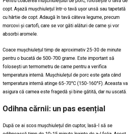
Pentru coacerea mușchiulețului de porc, folosește o tavă de
copt. Așază mușchiulețul într-o tavă ușor unsă sau tapetată
cu hârtie de copt. Adaugă în tavă câteva legume, precum
morcovi și cartofi, care se vor găti alături de carne și vor
absorbi aromele.
Coace mușchiulețul timp de aproximativ 25-30 de minute
pentru o bucată de 500-700 grame. Este important să
folosești un termometru de carne pentru a verifica
temperatura internă. Mușchiulețul de porc este gata când
temperatura internă atinge 65-70°C (150-160°F). Aceasta va
asigura că carnea este fragedă și bine gătită, dar nu uscată.
Odihna cărnii: un pas esențial
După ce ai scos mușchiulețul din cuptor, lasă-l să se
odihnească timp de 10-15 minute înainte de a-l felia. Acest