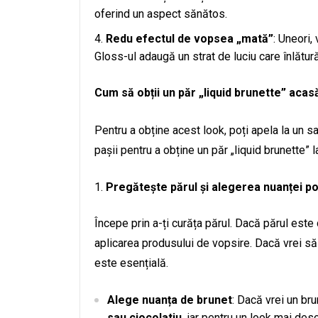
oferind un aspect sănătos.
Redu efectul de vopsea „mată”
: Uneori,
Gloss-ul adaugă un strat de luciu care înlătur
Cum să obții un păr „liquid brunette” acas
Pentru a obține acest look, poți apela la un s
pașii pentru a obține un păr „liquid brunette” l
Pregătește părul și alegerea nuanței po
Începe prin a-ți curăța părul. Dacă părul este 
aplicarea produsului de vopsire. Dacă vrei să 
este esențială.
Alege nuanța de brunet
: Dacă vrei un br
sau ciocolatiu
, iar pentru un look mai des