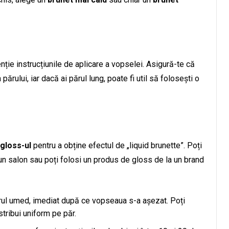
ție instrucțiunile de aplicare a vopselei. Asigură-te că
ărului, iar dacă ai părul lung, poate fi util să folosești o
gloss-ul
pentru a obține efectul de „liquid brunette”. Poți
 un salon sau poți folosi un produs de gloss de la un brand
ărul umed, imediat după ce vopseaua s-a așezat. Poți
stribui uniform pe păr.