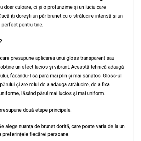
 doar culoare, ci și o profunzime și un luciu care
acă îți dorești un păr brunet cu o strălucire intensă și un
 perfect pentru tine.
?
care presupune aplicarea unui gloss transparent sau
obține un efect lucios și vibrant. Această tehnică adaugă
ului, făcându-l să pară mai plin și mai sănătos. Gloss-ul
rului și are rolul de a adăuga strălucire, de a fixa
euniforme, lăsând părul mai lucios și mai uniform.
 presupune două etape principale:
 Se alege nuanța de brunet dorită, care poate varia de la un
e preferințele fiecărei persoane.