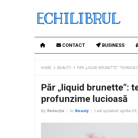
CONTACT
BUSINESS
HOME
BEAUTY
PĂR „LIQUID BRUNETTE”: TEHNICA
Păr „liquid brunette”: 
profunzime lucioasă
By:
Redacția
In:
Beauty
Last updated:
aprilie 29
|
|