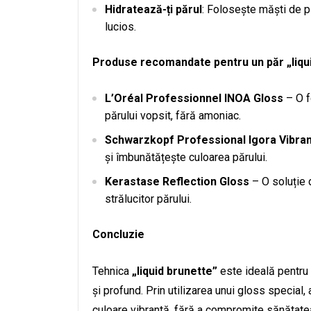
Hidratează-ți părul
: Folosește măști de p
lucios.
Produse recomandate pentru un păr „liqu
L’Oréal Professionnel INOA Gloss
– O f
părului vopsit, fără amoniac.
Schwarzkopf Professional Igora Vibra
și îmbunătățește culoarea părului.
Kerastase Reflection Gloss
– O soluție 
strălucitor părului.
Concluzie
Tehnica
„liquid brunette”
este ideală pentru
și profund. Prin utilizarea unui gloss special
culoare vibrantă, fără a compromite sănătatea