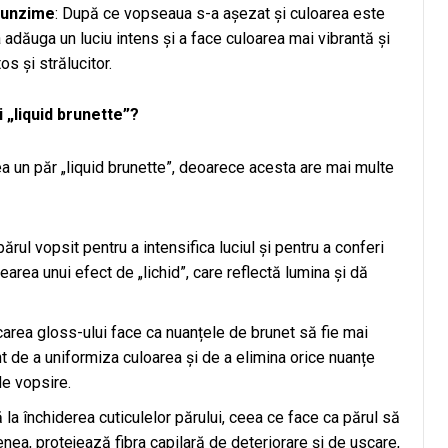
ofunzime
: După ce vopseaua s-a așezat și culoarea este
adăuga un luciu intens și a face culoarea mai vibrantă și
s și strălucitor.
 „liquid brunette”?
a un păr „liquid brunette”, deoarece acesta are mai multe
ărul vopsit pentru a intensifica luciul și pentru a conferi
rearea unui efect de „lichid”, care reflectă lumina și dă
icarea gloss-ului face ca nuanțele de brunet să fie mai
 de a uniformiza culoarea și de a elimina orice nuanțe
de vopsire.
ă la închiderea cuticulelor părului, ceea ce face ca părul să
nea, protejează fibra capilară de deteriorare și de uscare,