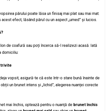
 vopsirea părului poate lăsa un finisaj mai plat sau mai mat.
ă acest efect, lăsând părul cu un aspect „umed” și lucios.
ă?
alon de coafură sau poți încerca să-l realizezi acasă. Iată
a domiciliu:
trivite
deja vopsit, asigură-te că este într-o stare bună înainte de
obții un brunet intens și „lichid”, alegerea nuanței corecte
unet mai închis, optează pentru o nuanță de
brunet închis
chis, alege un
brunet mai cald
sau chiar un
brunet