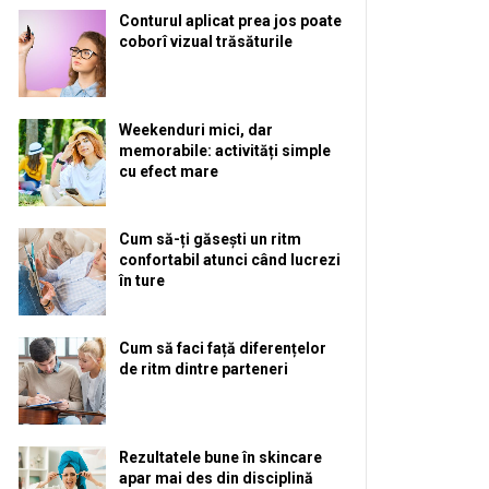
Conturul aplicat prea jos poate
coborî vizual trăsăturile
Weekenduri mici, dar
memorabile: activități simple
cu efect mare
Cum să-ți găsești un ritm
confortabil atunci când lucrezi
în ture
Cum să faci față diferențelor
de ritm dintre parteneri
Rezultatele bune în skincare
apar mai des din disciplină