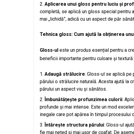
Aplicarea unui gloss pentru luciu și pr
completă, se aplică un gloss special pentru a 
mai „lichidă”, adică cu un aspect de păr sănăto
Tehnica gloss: Cum ajută la obținerea unui
Gloss-ul
este un produs esențial pentru a cre
beneficii importante pentru culoare și textură:
Adaugă strălucire
: Gloss-ul se aplică pe p
părului o strălucire naturală. Acesta ajută la c
părului un aspect viu și sănătos.
Îmbunătățește profunzimea culorii
: Apl
profunde și mai intense. Este un mod excelent
inegale care pot apărea în timpul procesului 
Întărește structura părului
: Gloss-ul ajut
fie mai neted și mai ușor de coafat. De aseme