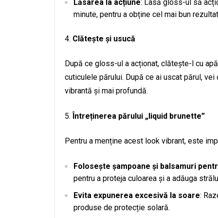
Lăsarea la acțiune
: Lasă gloss-ul să acți
minute, pentru a obține cel mai bun rezultat
Clătește și usucă
După ce gloss-ul a acționat, clătește-l cu apă
cuticulele părului. După ce ai uscat părul, vei
vibrantă și mai profundă.
Întreținerea părului „liquid brunette”
Pentru a menține acest look vibrant, este impo
Folosește șampoane și balsamuri pentr
pentru a proteja culoarea și a adăuga strălu
Evita expunerea excesivă la soare
: Raz
produse de protecție solară.