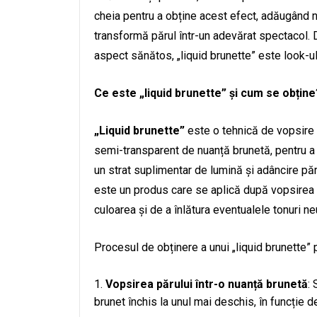
cheia pentru a obține acest efect, adăugând nu
transformă părul într-un adevărat spectacol. D
aspect sănătos, „liquid brunette” este look-ul
Ce este „liquid brunette” și cum se obține
„Liquid brunette”
este o tehnică de vopsire 
semi-transparent de nuanță brunetă, pentru a 
un strat suplimentar de lumină și adâncire păr
este un produs care se aplică după vopsirea pă
culoarea și de a înlătura eventualele tonuri n
Procesul de obținere a unui „liquid brunette”
Vopsirea părului într-o nuanță brunetă
:
brunet închis la unul mai deschis, în funcție d