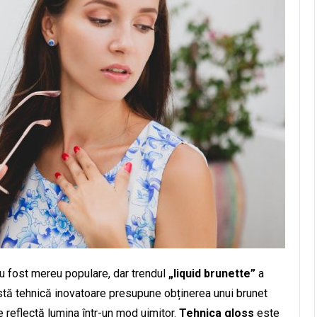
au fost mereu populare, dar trendul
„liquid brunette”
a
tă tehnică inovatoare presupune obținerea unui brunet
e reflectă lumina într-un mod uimitor.
Tehnica gloss
este