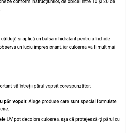
oneze conform instrucțiunilor, de obicei între 10 și 20 de
.
 călduță și aplică un balsam hidratant pentru a închide
 observa un luciu impresionant, iar culoarea va fi mult mai
rtant să întreții părul vopsit corespunzător:
u păr vopsit
: Alege produse care sunt special formulate
cire.
ele UV pot decolora culoarea, așa că protejează-ți părul cu