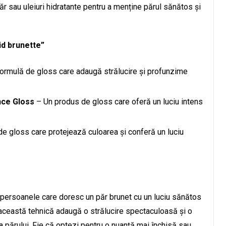
ăr sau uleiuri hidratante pentru a menține părul sănătos și
id brunette”
ormulă de gloss care adaugă strălucire și profunzime
nce Gloss
– Un produs de gloss care oferă un luciu intens
de gloss care protejează culoarea și conferă un luciu
 persoanele care doresc un păr brunet cu un luciu sănătos
, această tehnică adaugă o strălucire spectaculoasă și o
 părului. Fie că optezi pentru o nuanță mai închisă sau