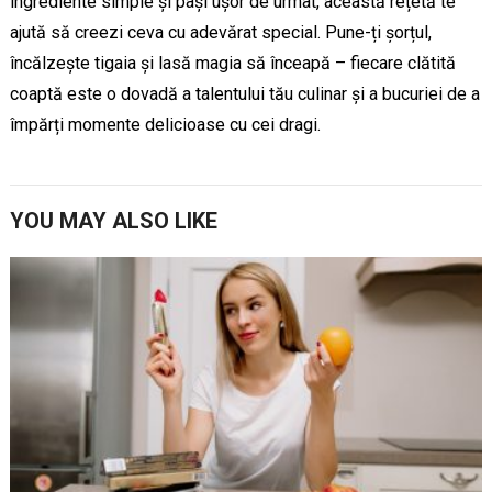
ingrediente simple și pași ușor de urmat, această rețetă te
ajută să creezi ceva cu adevărat special. Pune-ți șorțul,
încălzește tigaia și lasă magia să înceapă – fiecare clătită
coaptă este o dovadă a talentului tău culinar și a bucuriei de a
împărți momente delicioase cu cei dragi.
YOU MAY ALSO LIKE