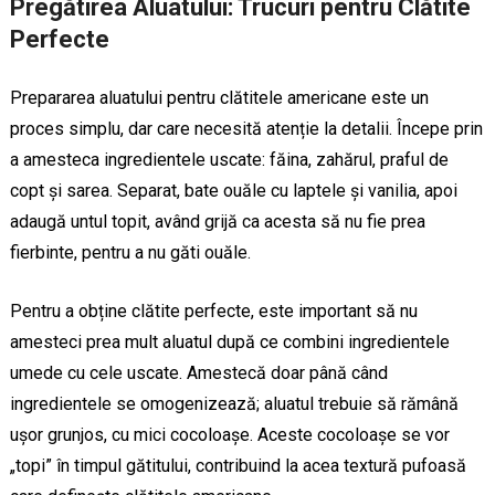
Pregătirea Aluatului: Trucuri pentru Clătite
Perfecte
Prepararea aluatului pentru clătitele americane este un
proces simplu, dar care necesită atenție la detalii. Începe prin
a amesteca ingredientele uscate: făina, zahărul, praful de
copt și sarea. Separat, bate ouăle cu laptele și vanilia, apoi
adaugă untul topit, având grijă ca acesta să nu fie prea
fierbinte, pentru a nu găti ouăle.
Pentru a obține clătite perfecte, este important să nu
amesteci prea mult aluatul după ce combini ingredientele
umede cu cele uscate. Amestecă doar până când
ingredientele se omogenizează; aluatul trebuie să rămână
ușor grunjos, cu mici cocoloașe. Aceste cocoloașe se vor
„topi” în timpul gătitului, contribuind la acea textură pufoasă