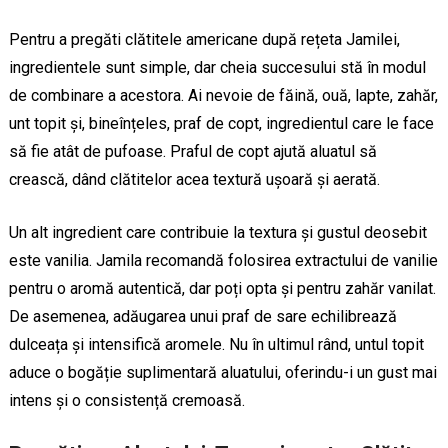
Pentru a pregăti clătitele americane după rețeta Jamilei,
ingredientele sunt simple, dar cheia succesului stă în modul
de combinare a acestora. Ai nevoie de făină, ouă, lapte, zahăr,
unt topit și, bineînțeles, praf de copt, ingredientul care le face
să fie atât de pufoase. Praful de copt ajută aluatul să
crească, dând clătitelor acea textură ușoară și aerată.
Un alt ingredient care contribuie la textura și gustul deosebit
este vanilia. Jamila recomandă folosirea extractului de vanilie
pentru o aromă autentică, dar poți opta și pentru zahăr vanilat.
De asemenea, adăugarea unui praf de sare echilibrează
dulceața și intensifică aromele. Nu în ultimul rând, untul topit
aduce o bogăție suplimentară aluatului, oferindu-i un gust mai
intens și o consistență cremoasă.