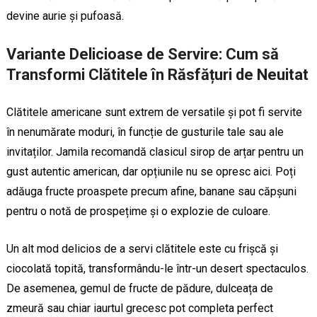
devine aurie și pufoasă.
Variante Delicioase de Servire: Cum să
Transformi Clătitele în Răsfățuri de Neuitat
Clătitele americane sunt extrem de versatile și pot fi servite
în nenumărate moduri, în funcție de gusturile tale sau ale
invitaților. Jamila recomandă clasicul sirop de arțar pentru un
gust autentic american, dar opțiunile nu se opresc aici. Poți
adăuga fructe proaspete precum afine, banane sau căpșuni
pentru o notă de prospețime și o explozie de culoare.
Un alt mod delicios de a servi clătitele este cu frișcă și
ciocolată topită, transformându-le într-un desert spectaculos.
De asemenea, gemul de fructe de pădure, dulceața de
zmeură sau chiar iaurtul grecesc pot completa perfect