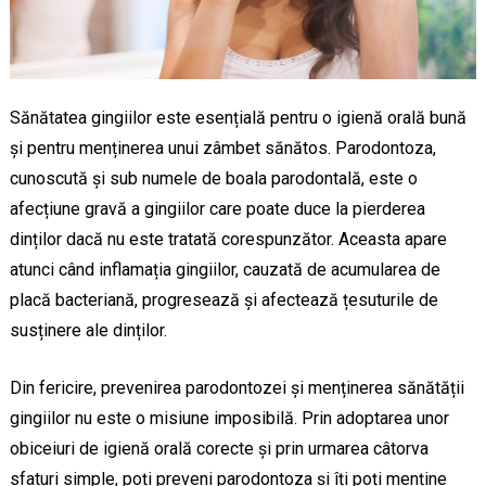
Sănătatea gingiilor este esențială pentru o igienă orală bună
și pentru menținerea unui zâmbet sănătos. Parodontoza,
cunoscută și sub numele de boala parodontală, este o
afecțiune gravă a gingiilor care poate duce la pierderea
dinților dacă nu este tratată corespunzător. Aceasta apare
atunci când inflamația gingiilor, cauzată de acumularea de
placă bacteriană, progresează și afectează țesuturile de
susținere ale dinților.
Din fericire, prevenirea parodontozei și menținerea sănătății
gingiilor nu este o misiune imposibilă. Prin adoptarea unor
obiceiuri de igienă orală corecte și prin urmarea câtorva
sfaturi simple, poți preveni parodontoza și îți poți menține