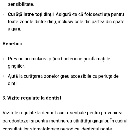
sensibilitate.
Curăță între toți dinții
: Asigură-te că folosești ața pentru
toate zonele dintre dinți, inclusiv cele din partea din spate
a gurii.
Beneficii:
Previne acumularea plăcii bacteriene și inflamațiile
gingiilor.
Ajută la curățarea zonelor greu accesibile cu periuța de
dinți.
Vizite regulate la dentist
Vizitele regulate la dentist sunt esențiale pentru prevenirea
parodontozei și pentru menținerea sănătății gingiilor. În cadrul
consultațiilor stomatologice periodice, dentistul poate