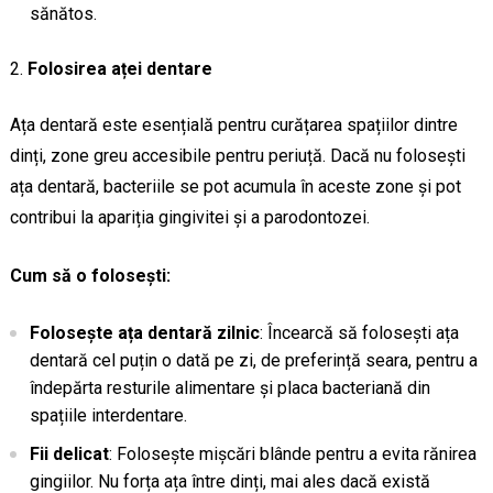
sănătos.
Folosirea aței dentare
Ața dentară este esențială pentru curățarea spațiilor dintre
dinți, zone greu accesibile pentru periuță. Dacă nu folosești
ața dentară, bacteriile se pot acumula în aceste zone și pot
contribui la apariția gingivitei și a parodontozei.
Cum să o folosești:
Folosește ața dentară zilnic
: Încearcă să folosești ața
dentară cel puțin o dată pe zi, de preferință seara, pentru a
îndepărta resturile alimentare și placa bacteriană din
spațiile interdentare.
Fii delicat
: Folosește mișcări blânde pentru a evita rănirea
gingiilor. Nu forța ața între dinți, mai ales dacă există