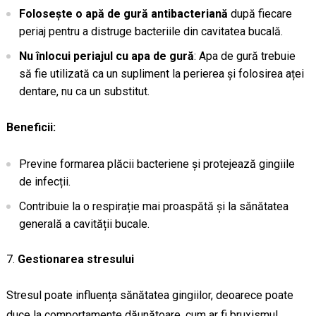
Folosește o apă de gură antibacteriană
după fiecare
periaj pentru a distruge bacteriile din cavitatea bucală.
Nu înlocui periajul cu apa de gură
: Apa de gură trebuie
să fie utilizată ca un supliment la perierea și folosirea aței
dentare, nu ca un substitut.
Beneficii:
Previne formarea plăcii bacteriene și protejează gingiile
de infecții.
Contribuie la o respirație mai proaspătă și la sănătatea
generală a cavității bucale.
Gestionarea stresului
Stresul poate influența sănătatea gingiilor, deoarece poate
duce la comportamente dăunătoare, cum ar fi bruxismul