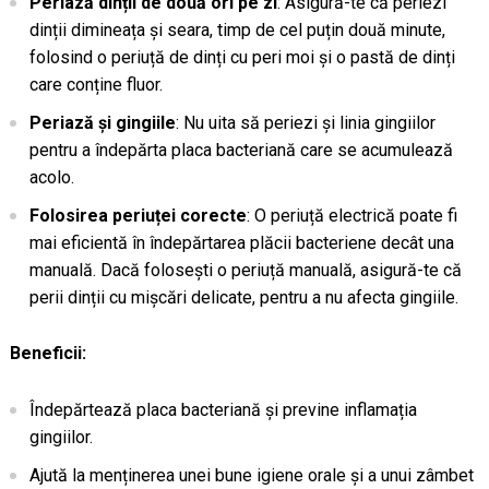
Periază dinții de două ori pe zi
: Asigură-te că periezi
dinții dimineața și seara, timp de cel puțin două minute,
folosind o periuță de dinți cu peri moi și o pastă de dinți
care conține fluor.
Periază și gingiile
: Nu uita să periezi și linia gingiilor
pentru a îndepărta placa bacteriană care se acumulează
acolo.
Folosirea periuței corecte
: O periuță electrică poate fi
mai eficientă în îndepărtarea plăcii bacteriene decât una
manuală. Dacă folosești o periuță manuală, asigură-te că
perii dinții cu mișcări delicate, pentru a nu afecta gingiile.
Beneficii:
Îndepărtează placa bacteriană și previne inflamația
gingiilor.
Ajută la menținerea unei bune igiene orale și a unui zâmbet