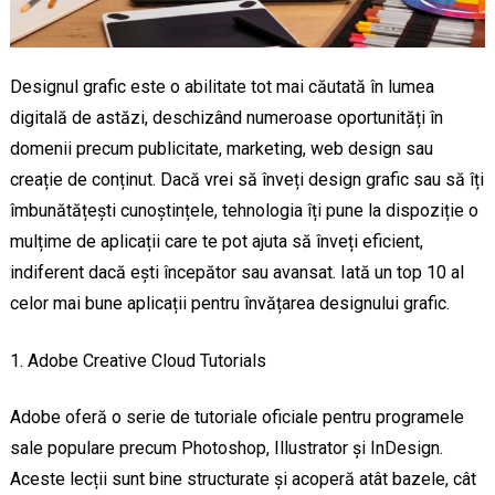
Designul grafic este o abilitate tot mai căutată în lumea
digitală de astăzi, deschizând numeroase oportunități în
domenii precum publicitate, marketing, web design sau
creație de conținut. Dacă vrei să înveți design grafic sau să îți
îmbunătățești cunoștințele, tehnologia îți pune la dispoziție o
mulțime de aplicații care te pot ajuta să înveți eficient,
indiferent dacă ești începător sau avansat. Iată un top 10 al
celor mai bune aplicații pentru învățarea designului grafic.
Adobe Creative Cloud Tutorials
Adobe oferă o serie de tutoriale oficiale pentru programele
sale populare precum Photoshop, Illustrator și InDesign.
Aceste lecții sunt bine structurate și acoperă atât bazele, cât