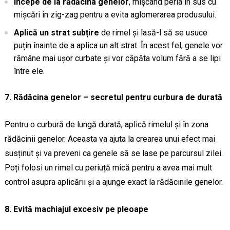
Începe de la rădăcina genelor
, mișcând peria în sus cu
mișcări în zig-zag pentru a evita aglomerarea produsului.
Aplică un strat subțire
de rimel și lasă-l să se usuce
puțin înainte de a aplica un alt strat. În acest fel, genele vor
rămâne mai ușor curbate și vor căpăta volum fără a se lipi
între ele.
7. Rădăcina genelor – secretul pentru curbura de durată
Pentru o curbură de lungă durată, aplică rimelul și în zona
rădăcinii genelor. Aceasta va ajuta la crearea unui efect mai
susținut și va preveni ca genele să se lase pe parcursul zilei.
Poți folosi un rimel cu periuță mică pentru a avea mai mult
control asupra aplicării și a ajunge exact la rădăcinile genelor.
8. Evită machiajul excesiv pe pleoape