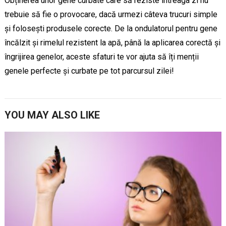
Obținerea unor gene curbate care să reziste întreaga zi nu
trebuie să fie o provocare, dacă urmezi câteva trucuri simple
și folosești produsele corecte. De la ondulatorul pentru gene
încălzit și rimelul rezistent la apă, până la aplicarea corectă și
îngrijirea genelor, aceste sfaturi te vor ajuta să îți menții
genele perfecte și curbate pe tot parcursul zilei!
YOU MAY ALSO LIKE