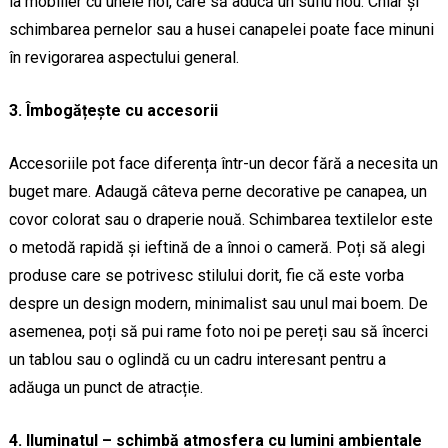
la mobilier cu unele noi, care să aducă un suflu nou. Chiar și
schimbarea pernelor sau a husei canapelei poate face minuni
în revigorarea aspectului general.
3. Îmbogățește cu accesorii
Accesoriile pot face diferența într-un decor fără a necesita un
buget mare. Adaugă câteva perne decorative pe canapea, un
covor colorat sau o draperie nouă. Schimbarea textilelor este
o metodă rapidă și ieftină de a înnoi o cameră. Poți să alegi
produse care se potrivesc stilului dorit, fie că este vorba
despre un design modern, minimalist sau unul mai boem. De
asemenea, poți să pui rame foto noi pe pereți sau să încerci
un tablou sau o oglindă cu un cadru interesant pentru a
adăuga un punct de atracție.
4. Iluminatul – schimbă atmosfera cu lumini ambientale