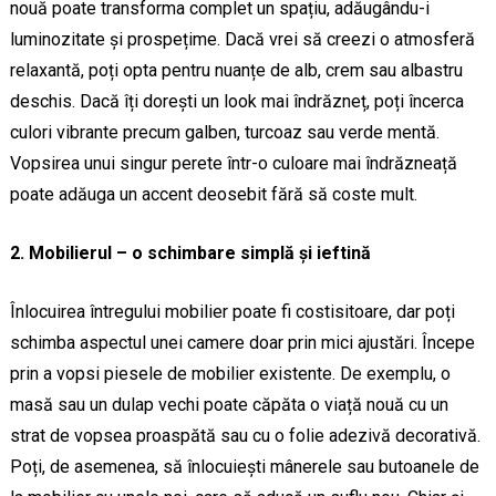
nouă poate transforma complet un spațiu, adăugându-i
luminozitate și prospețime. Dacă vrei să creezi o atmosferă
relaxantă, poți opta pentru nuanțe de alb, crem sau albastru
deschis. Dacă îți dorești un look mai îndrăzneț, poți încerca
culori vibrante precum galben, turcoaz sau verde mentă.
Vopsirea unui singur perete într-o culoare mai îndrăzneață
poate adăuga un accent deosebit fără să coste mult.
2. Mobilierul – o schimbare simplă și ieftină
Înlocuirea întregului mobilier poate fi costisitoare, dar poți
schimba aspectul unei camere doar prin mici ajustări. Începe
prin a vopsi piesele de mobilier existente. De exemplu, o
masă sau un dulap vechi poate căpăta o viață nouă cu un
strat de vopsea proaspătă sau cu o folie adezivă decorativă.
Poți, de asemenea, să înlocuiești mânerele sau butoanele de