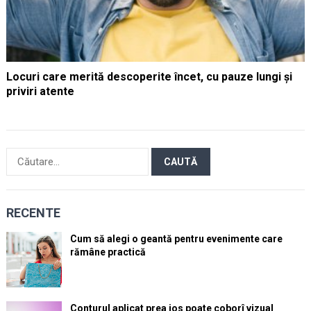
Locuri care merită descoperite încet, cu pauze lungi și
priviri atente
Caută
după:
RECENTE
Cum să alegi o geantă pentru evenimente care
rămâne practică
Conturul aplicat prea jos poate coborî vizual