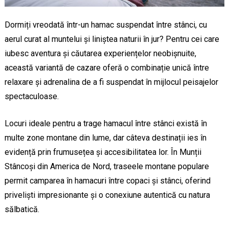
Dormiți vreodată într-un hamac suspendat între stânci, cu
aerul curat al muntelui și liniștea naturii în jur? Pentru cei care
iubesc aventura și căutarea experiențelor neobișnuite,
această variantă de cazare oferă o combinație unică între
relaxare și adrenalina de a fi suspendat în mijlocul peisajelor
spectaculoase.
Locuri ideale pentru a trage hamacul între stânci există în
multe zone montane din lume, dar câteva destinații ies în
evidență prin frumusețea și accesibilitatea lor. În Munții
Stâncoși din America de Nord, traseele montane populare
permit camparea în hamacuri între copaci și stânci, oferind
priveliști impresionante și o conexiune autentică cu natura
sălbatică.