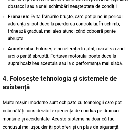
obstacol sau a unei schimbări neașteptate de condiții.
Frânarea:
Evită frânările bruște, care pot pune în pericol
aderența și pot duce la pierderea controlului. În schimb,
frânează gradual, mai ales atunci când coboară pante
abrupte.
Accelerația:
Folosește accelerația treptat, mai ales când
urci o pantă abruptă. Forțarea motorului poate duce la
supraîncălzirea acestuia sau la o performanță mai slabă.
4.
Folosește tehnologia și sistemele de
asistență
Multe mașini moderne sunt echipate cu tehnologii care pot
îmbunătăți considerabil experiența de condus pe drumuri
montane și accidentate. Aceste sisteme nu doar că fac
condusul mai ușor, dar îți pot oferi și un plus de siguranță.