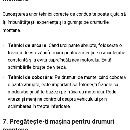
Cunoașterea unor tehnici corecte de condus te poate ajuta să
îți îmbunătățești experiența și siguranța pe drumurile
montane.
Tehnici de urcare:
Când urci pante abrupte, folosește o
treaptă de viteză inferioară pentru a menține o accelerație
constantă și a evita supraîncălzirea motorului. Evită
schimbările bruște de viteză.
Tehnici de coborâre:
Pe drumuri de munte, când coboară
o pantă abruptă, este important să folosești frânele cu
moderație și să te bazezi pe frânarea motorului. Redu
viteza și menține controlul asupra vehiculului prin
schimbarea în trepte inferioare.
7.
Pregătește-ți mașina pentru drumuri
montane