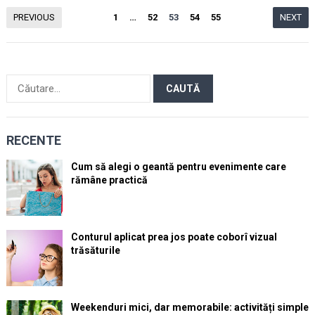
Paginație
PREVIOUS
1
…
52
53
54
55
NEXT
articole
Caută
după:
RECENTE
Cum să alegi o geantă pentru evenimente care
rămâne practică
Conturul aplicat prea jos poate coborî vizual
trăsăturile
Weekenduri mici, dar memorabile: activități simple