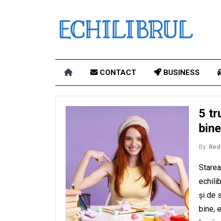
CONTACT
BUSINESS
5 tr
bine
By:
Red
Starea
echili
și de 
bine, 