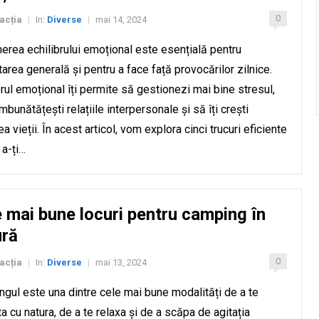
0
acția
In:
Diverse
mai 14, 2024
|
|
erea echilibrului emoțional este esențială pentru
area generală și pentru a face față provocărilor zilnice.
brul emoțional îți permite să gestionezi mai bine stresul,
îmbunătățești relațiile interpersonale și să îți crești
ea vieții. În acest articol, vom explora cinci trucuri eficiente
 a-ți…
 mai bune locuri pentru camping în
ură
0
acția
In:
Diverse
mai 13, 2024
|
|
gul este una dintre cele mai bune modalități de a te
a cu natura, de a te relaxa și de a scăpa de agitația