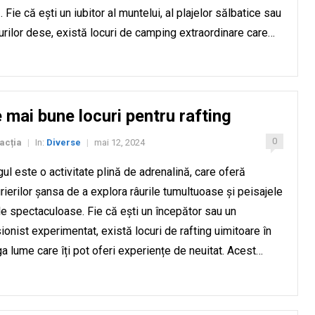
. Fie că ești un iubitor al muntelui, al plajelor sălbatice sau
urilor dese, există locuri de camping extraordinare care…
 mai bune locuri pentru rafting
0
acția
In:
Diverse
mai 12, 2024
|
|
gul este o activitate plină de adrenalină, care oferă
rierilor șansa de a explora râurile tumultuoase și peisajele
le spectaculoase. Fie că ești un începător sau un
ionist experimentat, există locuri de rafting uimitoare în
ga lume care îți pot oferi experiențe de neuitat. Acest…