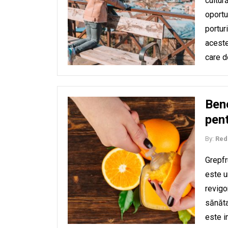
cultur
oportu
portur
aceste
care 
Bene
pent
By:
Red
Grepfr
este u
revigo
sănăta
este i