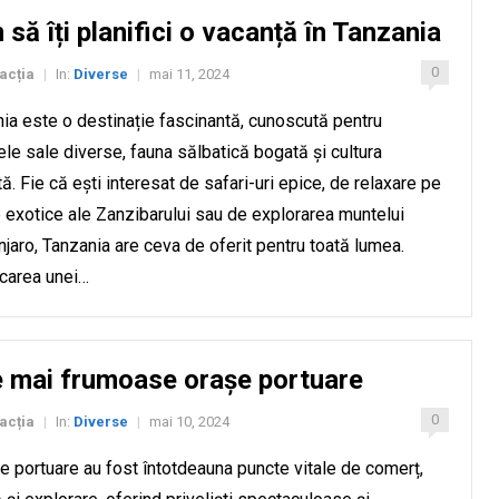
să îți planifici o vacanță în Tanzania
0
acția
In:
Diverse
mai 11, 2024
|
|
ia este o destinație fascinantă, cunoscută pentru
ele sale diverse, fauna sălbatică bogată și cultura
tă. Fie că ești interesat de safari-uri epice, de relaxare pe
e exotice ale Zanzibarului sau de explorarea muntelui
njaro, Tanzania are ceva de oferit pentru toată lumea.
icarea unei…
e mai frumoase orașe portuare
0
acția
In:
Diverse
mai 10, 2024
|
|
e portuare au fost întotdeauna puncte vitale de comerț,