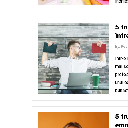
îngrije
5 tr
într
By:
Red
Într-o
mai so
profes
unui e
bunăst
5 tr
emo