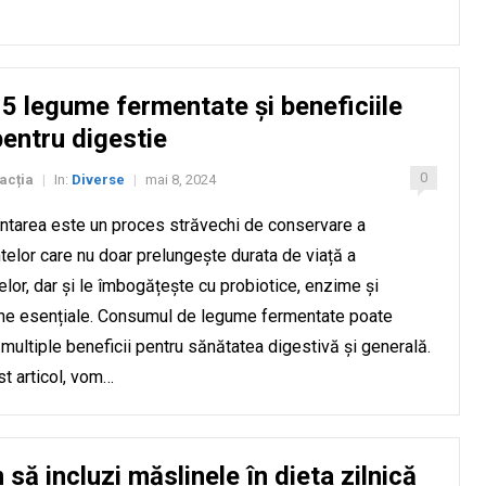
5 legume fermentate și beneficiile
pentru digestie
0
acția
In:
Diverse
mai 8, 2024
|
|
tarea este un proces străvechi de conservare a
telor care nu doar prelungește durata de viață a
lor, dar și le îmbogățește cu probiotice, enzime și
ne esențiale. Consumul de legume fermentate poate
multiple beneficii pentru sănătatea digestivă și generală.
st articol, vom…
să incluzi măslinele în dieta zilnică