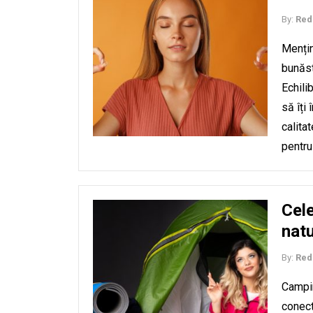
By:
Red
Mențin
bunăst
Echili
să îți 
calitat
pentru
Cele
nat
By:
Red
Campin
conect