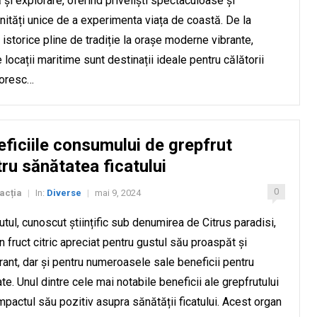
ă și explorare, oferind priveliști spectaculoase și
nități unice de a experimenta viața de coastă. De la
i istorice pline de tradiție la orașe moderne vibrante,
 locații maritime sunt destinații ideale pentru călătorii
doresc…
ficiile consumului de grepfrut
ru sănătatea ficatului
0
acția
In:
Diverse
mai 9, 2024
|
|
utul, cunoscut științific sub denumirea de Citrus paradisi,
n fruct citric apreciat pentru gustul său proaspăt și
rant, dar și pentru numeroasele sale beneficii pentru
te. Unul dintre cele mai notabile beneficii ale grepfrutului
mpactul său pozitiv asupra sănătății ficatului. Acest organ