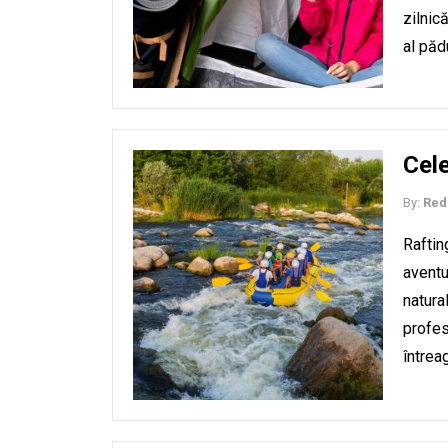
zilnică
al păd
Cele
By:
Red
Raftin
aventu
natura
profes
întrea