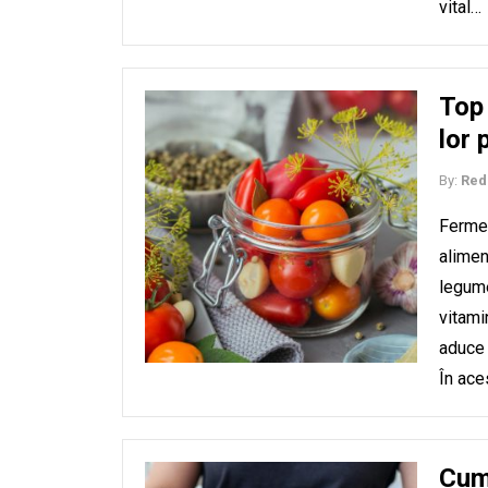
vital…
Top 
lor 
By:
Red
Fermen
alimen
legume
vitami
aduce 
În ace
Cum 