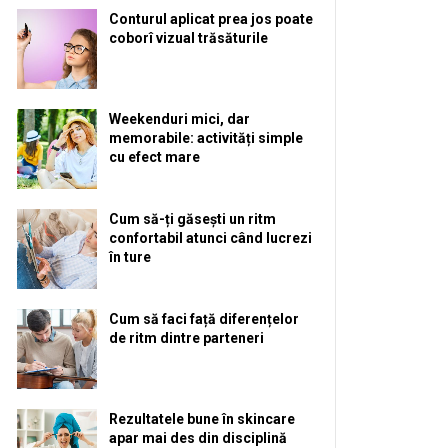
Conturul aplicat prea jos poate
coborî vizual trăsăturile
Weekenduri mici, dar
memorabile: activități simple
cu efect mare
Cum să-ți găsești un ritm
confortabil atunci când lucrezi
în ture
Cum să faci față diferențelor
de ritm dintre parteneri
Rezultatele bune în skincare
apar mai des din disciplină