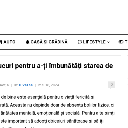
AUTO
CASĂ ȘI GRĂDINĂ
LIFESTYLE
T
ucuri pentru a-ți îmbunătăți starea de
0
acția
In:
Diverse
mai 16, 2024
|
|
 de bine este esențială pentru o viață fericită și
brată. Aceasta nu depinde doar de absența bolilor fizice, ci
sănătatea mentală, emoțională și socială. Pentru a te simți
este important să adopți obiceiuri sănătoase și să îți