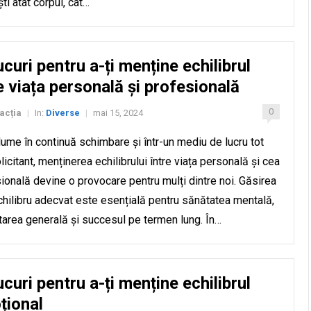
ști atât corpul, cât…
ucuri pentru a-ți menține echilibrul
e viața personală și profesională
0
acția
In:
Diverse
mai 15, 2024
|
|
 lume în continuă schimbare și într-un mediu de lucru tot
licitant, menținerea echilibrului între viața personală și cea
ională devine o provocare pentru mulți dintre noi. Găsirea
chilibru adecvat este esențială pentru sănătatea mentală,
area generală și succesul pe termen lung. În…
ucuri pentru a-ți menține echilibrul
țional