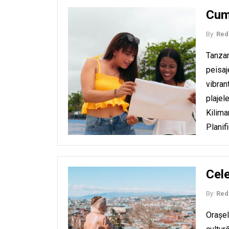
Cum 
By:
Red
Tanzan
peisaj
vibran
plajel
Kilima
Planif
Cel
By:
Red
Orașel