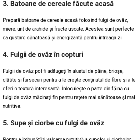
3. Batoane de cereale făcute acasă
Prepară batoane de cereale acasă folosind fulgi de ovăz,
miere, unt de arahide și fructe uscate. Acestea sunt perfecte
ca gustare sănătoasă și energizantă pentru întreaga zi.
4. Fulgii de ovăz în copturi
Fulgii de ovăz pot fi adăugați în aluatul de pâine, brioșe,
clătite și fursecuri pentru a le crește conținutul de fibre și a le
oferi o textură interesantă. Înlocuiește o parte din făină cu
fulgi de ovăz măcinați fin pentru rețete mai sănătoase și mai
nutritive.
5. Supe și ciorbe cu fulgi de ovăz
Pentru a îmbunătăți valoarea nutritivă a supelor și ciorbelor,