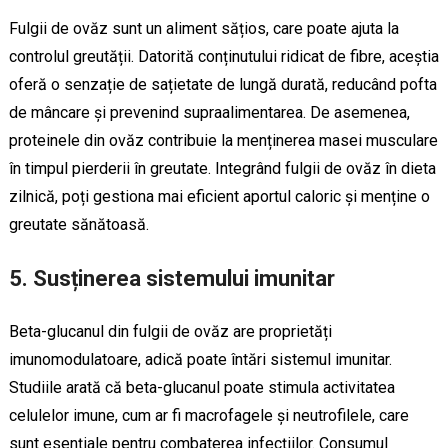
Fulgii de ovăz sunt un aliment sățios, care poate ajuta la
controlul greutății. Datorită conținutului ridicat de fibre, aceștia
oferă o senzație de sațietate de lungă durată, reducând pofta
de mâncare și prevenind supraalimentarea. De asemenea,
proteinele din ovăz contribuie la menținerea masei musculare
în timpul pierderii în greutate. Integrând fulgii de ovăz în dieta
zilnică, poți gestiona mai eficient aportul caloric și menține o
greutate sănătoasă.
5. Susținerea sistemului imunitar
Beta-glucanul din fulgii de ovăz are proprietăți
imunomodulatoare, adică poate întări sistemul imunitar.
Studiile arată că beta-glucanul poate stimula activitatea
celulelor imune, cum ar fi macrofagele și neutrofilele, care
sunt esențiale pentru combaterea infecțiilor. Consumul