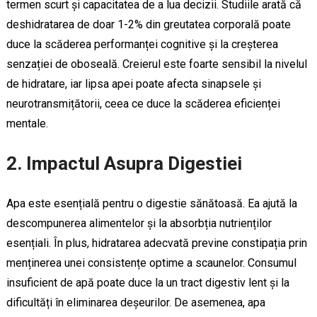
termen scurt și capacitatea de a lua decizii. Studiile arată că
deshidratarea de doar 1-2% din greutatea corporală poate
duce la scăderea performanței cognitive și la creșterea
senzației de oboseală. Creierul este foarte sensibil la nivelul
de hidratare, iar lipsa apei poate afecta sinapsele și
neurotransmițătorii, ceea ce duce la scăderea eficienței
mentale.
2. Impactul Asupra Digestiei
Apa este esențială pentru o digestie sănătoasă. Ea ajută la
descompunerea alimentelor și la absorbția nutrienților
esențiali. În plus, hidratarea adecvată previne constipația prin
menținerea unei consistențe optime a scaunelor. Consumul
insuficient de apă poate duce la un tract digestiv lent și la
dificultăți în eliminarea deșeurilor. De asemenea, apa