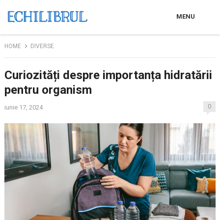
MENU
HOME
DIVERSE
Curiozități despre importanța hidratării
pentru organism
0
iunie 17, 2024