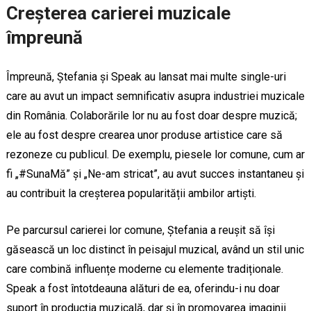
Creșterea carierei muzicale
împreună
Împreună, Ștefania și Speak au lansat mai multe single-uri
care au avut un impact semnificativ asupra industriei muzicale
din România. Colaborările lor nu au fost doar despre muzică;
ele au fost despre crearea unor produse artistice care să
rezoneze cu publicul. De exemplu, piesele lor comune, cum ar
fi „#SunaMă” și „Ne-am stricat”, au avut succes instantaneu și
au contribuit la creșterea popularității ambilor artiști.
Pe parcursul carierei lor comune, Ștefania a reușit să își
găsească un loc distinct în peisajul muzical, având un stil unic
care combină influențe moderne cu elemente tradiționale.
Speak a fost întotdeauna alături de ea, oferindu-i nu doar
suport în producția muzicală, dar și în promovarea imaginii