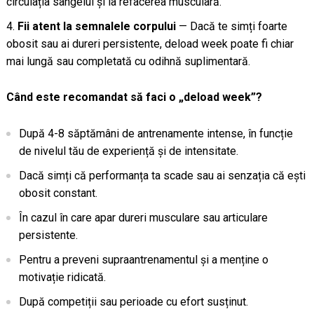
circulația sângelui și la refacerea musculară.
Fii atent la semnalele corpului
— Dacă te simți foarte
obosit sau ai dureri persistente, deload week poate fi chiar
mai lungă sau completată cu odihnă suplimentară.
Când este recomandat să faci o „deload week”?
După 4-8 săptămâni de antrenamente intense, în funcție
de nivelul tău de experiență și de intensitate.
Dacă simți că performanța ta scade sau ai senzația că ești
obosit constant.
În cazul în care apar dureri musculare sau articulare
persistente.
Pentru a preveni supraantrenamentul și a menține o
motivație ridicată.
După competiții sau perioade cu efort susținut.