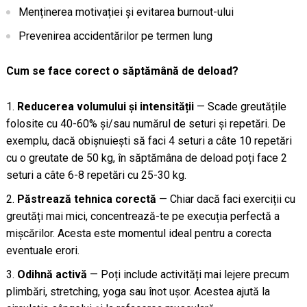
Menținerea motivației și evitarea burnout-ului
Prevenirea accidentărilor pe termen lung
Cum se face corect o săptămână de deload?
Reducerea volumului și intensității
— Scade greutățile
folosite cu 40-60% și/sau numărul de seturi și repetări. De
exemplu, dacă obișnuiești să faci 4 seturi a câte 10 repetări
cu o greutate de 50 kg, în săptămâna de deload poți face 2
seturi a câte 6-8 repetări cu 25-30 kg.
Păstrează tehnica corectă
— Chiar dacă faci exerciții cu
greutăți mai mici, concentrează-te pe execuția perfectă a
mișcărilor. Acesta este momentul ideal pentru a corecta
eventuale erori.
Odihnă activă
— Poți include activități mai lejere precum
plimbări, stretching, yoga sau înot ușor. Acestea ajută la