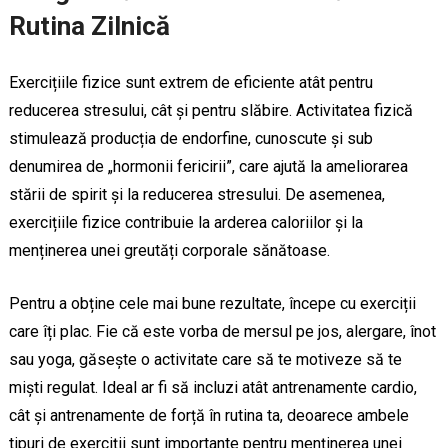
Rutina Zilnică
Exercițiile fizice sunt extrem de eficiente atât pentru
reducerea stresului, cât și pentru slăbire. Activitatea fizică
stimulează producția de endorfine, cunoscute și sub
denumirea de „hormonii fericirii”, care ajută la ameliorarea
stării de spirit și la reducerea stresului. De asemenea,
exercițiile fizice contribuie la arderea caloriilor și la
menținerea unei greutăți corporale sănătoase.
Pentru a obține cele mai bune rezultate, începe cu exerciții
care îți plac. Fie că este vorba de mersul pe jos, alergare, înot
sau yoga, găsește o activitate care să te motiveze să te
miști regulat. Ideal ar fi să incluzi atât antrenamente cardio,
cât și antrenamente de forță în rutina ta, deoarece ambele
tipuri de exerciții sunt importante pentru menținerea unei