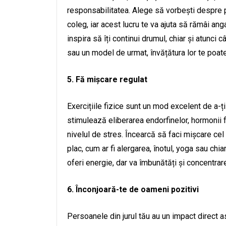
responsabilitatea. Alege să vorbești despre pl
coleg, iar acest lucru te va ajuta să rămâi anga
inspira să îți continui drumul, chiar și atunc
sau un model de urmat, învățătura lor te poate
5. Fă mișcare regulat
Exercițiile fizice sunt un mod excelent de a-ți
stimulează eliberarea endorfinelor, hormonii fe
nivelul de stres. Încearcă să faci mișcare cel 
plac, cum ar fi alergarea, înotul, yoga sau chi
oferi energie, dar va îmbunătăți și concentrare
6. Înconjoară-te de oameni pozitivi
Persoanele din jurul tău au un impact direct as