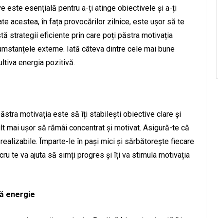
e este esențială pentru a-ți atinge obiectivele și a-ți
e acestea, în fața provocărilor zilnice, este ușor să te
stă strategii eficiente prin care poți păstra motivația
rcumstanțele externe. Iată câteva dintre cele mai bune
ltiva energia pozitivă.
ăstra motivația este să îți stabilești obiective clare și
ult mai ușor să rămâi concentrat și motivat. Asigură-te că
realizabile. Împarte-le în pași mici și sărbătorește fiecare
ucru te va ajuta să simți progres și îți va stimula motivația
că energie