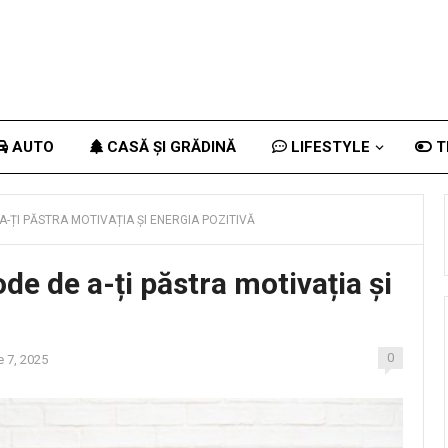
AUTO
CASĂ ȘI GRĂDINĂ
LIFESTYLE
T
A-ȚI PĂSTRA MOTIVAȚIA ȘI ENERGIA POZITIVĂ
de de a-ți păstra motivația și
0
e 7, 2025