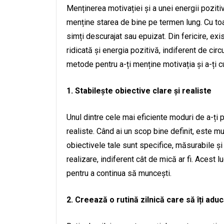
Menținerea motivației și a unei energii pozitiv
menține starea de bine pe termen lung. Cu toat
simți descurajat sau epuizat. Din fericire, exi
ridicată și energia pozitivă, indiferent de ci
metode pentru a-ți menține motivația și a-ți cu
1. Stabilește obiective clare și realiste
Unul dintre cele mai eficiente moduri de a-ți p
realiste. Când ai un scop bine definit, este m
obiectivele tale sunt specifice, măsurabile și 
realizare, indiferent cât de mică ar fi. Acest l
pentru a continua să muncești.
2. Creează o rutină zilnică care să îți adu