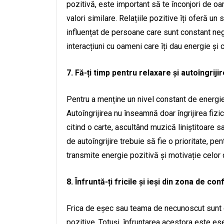
pozitivă, este important să te înconjori de oa
valori similare. Relațiile pozitive îți oferă un
influențat de persoane care sunt constant nega
interacțiuni cu oameni care îți dau energie și c
7. Fă-ți timp pentru relaxare și autoîngrijir
Pentru a menține un nivel constant de energie
Autoîngrijirea nu înseamnă doar îngrijirea fizi
citind o carte, ascultând muzică liniștitoare s
de autoîngrijire trebuie să fie o prioritate, pen
transmite energie pozitivă și motivație celor d
8. Înfruntă-ți fricile și ieși din zona de con
Frica de eșec sau teama de necunoscut sunt o
pozitive. Totuși, înfruntarea acestora este ese