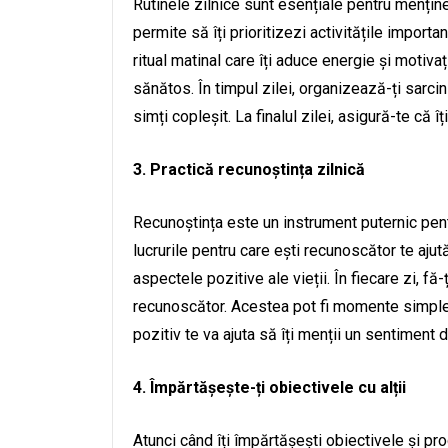
Rutinele zilnice sunt esențiale pentru menținer
permite să îți prioritizezi activitățile importa
ritual matinal care îți aduce energie și motivaț
sănătos. În timpul zilei, organizează-ți sarcini
simți copleșit. La finalul zilei, asigură-te că î
3. Practică recunoștința zilnică
Recunoștința este un instrument puternic pent
lucrurile pentru care ești recunoscător te aju
aspectele pozitive ale vieții. În fiecare zi, fă-
recunoscător. Acestea pot fi momente simple s
pozitiv te va ajuta să îți menții un sentiment d
4. Împărtășește-ți obiectivele cu alții
Atunci când îți împărtășești obiectivele și prog