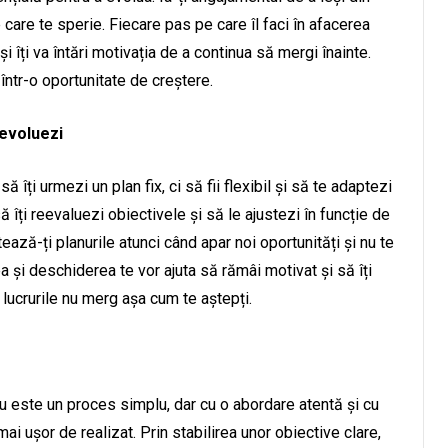
 care te sperie. Fiecare pas pe care îl faci în afacerea
și îți va întări motivația de a continua să mergi înainte.
i într-o oportunitate de creștere.
 evoluezi
îți urmezi un plan fix, ci să fii flexibil și să te adaptezi
îți reevaluezi obiectivele și să le ajustezi în funcție de
ază-ți planurile atunci când apar noi oportunități și nu te
ea și deschiderea te vor ajuta să rămâi motivat și să îți
 lucrurile nu merg așa cum te aștepți.
nu este un proces simplu, dar cu o abordare atentă și cu
i ușor de realizat. Prin stabilirea unor obiective clare,