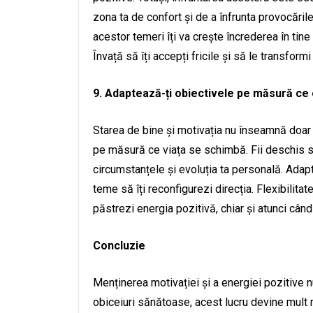
zona ta de confort și de a înfrunta provocările
acestor temeri îți va crește încrederea în tine 
Învață să îți accepți fricile și să le transform
9. Adaptează-ți obiectivele pe măsură ce
Starea de bine și motivația nu înseamnă doar să 
pe măsură ce viața se schimbă. Fii deschis să 
circumstanțele și evoluția ta personală. Adapte
teme să îți reconfigurezi direcția. Flexibilitat
păstrezi energia pozitivă, chiar și atunci când
Concluzie
Menținerea motivației și a energiei pozitive 
obiceiuri sănătoase, acest lucru devine mult ma