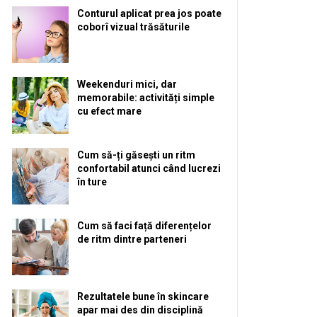
Conturul aplicat prea jos poate
coborî vizual trăsăturile
Weekenduri mici, dar
memorabile: activități simple
cu efect mare
Cum să-ți găsești un ritm
confortabil atunci când lucrezi
în ture
Cum să faci față diferențelor
de ritm dintre parteneri
Rezultatele bune în skincare
apar mai des din disciplină