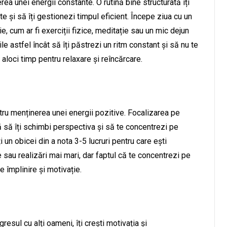
ea unei energii constante. O rutină bine structurată îți
nte și să îți gestionezi timpul eficient. Începe ziua cu un
ie, cum ar fi exerciții fizice, meditație sau un mic dejun
le astfel încât să îți păstrezi un ritm constant și să nu te
ți aloci timp pentru relaxare și reîncărcare.
ru menținerea unei energii pozitive. Focalizarea pe
tă să îți schimbi perspectiva și să te concentrezi pe
ți un obicei din a nota 3-5 lucruri pentru care ești
au realizări mai mari, dar faptul că te concentrezi pe
e împlinire și motivație.
resul cu alți oameni, îți crești motivația și