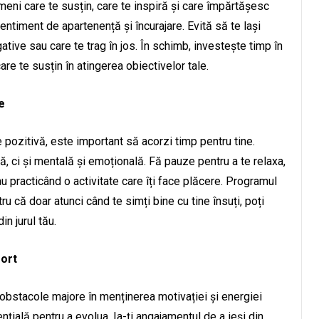
meni care te susțin, care te inspiră și care împărtășesc
 sentiment de apartenență și încurajare. Evită să te lași
tive sau care te trag în jos. În schimb, investește timp în
are te susțin în atingerea obiectivelor tale.
e
 pozitivă, este important să acorzi timp pentru tine.
că, ci și mentală și emoțională. Fă pauze pentru a te relaxa,
au practicând o activitate care îți face plăcere. Programul
tru că doar atunci când te simți bine cu tine însuți, poți
in jurul tău.
fort
bstacole majore în menținerea motivației și energiei
nțială pentru a evolua. Ia-ți angajamentul de a ieși din