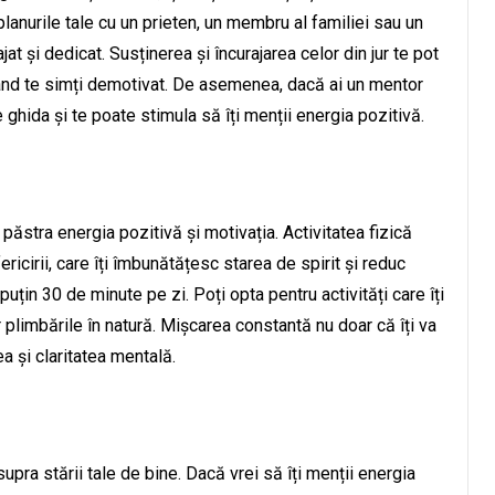
anurile tale cu un prieten, un membru al familiei sau un
jat și dedicat. Susținerea și încurajarea celor din jur te pot
i când te simți demotivat. De asemenea, dacă ai un mentor
 ghida și te poate stimula să îți menții energia pozitivă.
 păstra energia pozitivă și motivația. Activitatea fizică
ricirii, care îți îmbunătățesc starea de spirit și reduc
puțin 30 de minute pe zi. Poți opta pentru activități care îți
ar plimbările în natură. Mișcarea constantă nu doar că îți va
a și claritatea mentală.
upra stării tale de bine. Dacă vrei să îți menții energia