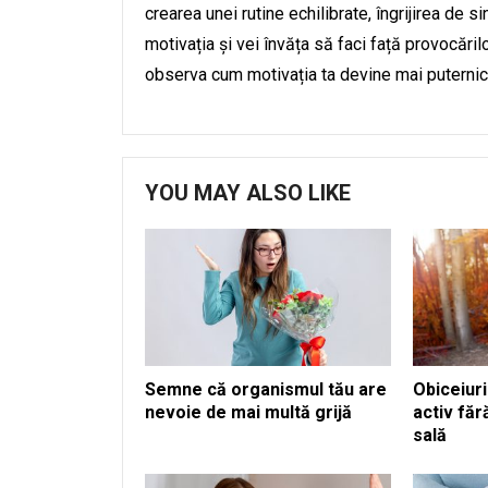
crearea unei rutine echilibrate, îngrijirea de sin
motivația și vei învăța să faci față provocărilo
observa cum motivația ta devine mai puternică,
YOU MAY ALSO LIKE
Semne că organismul tău are
Obiceiuri
nevoie de mai multă grijă
activ făr
sală